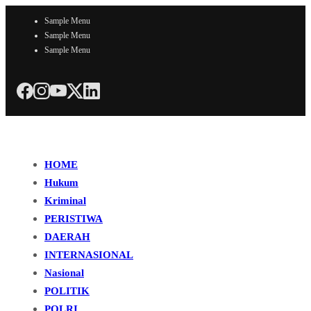
Sample Menu
Sample Menu
Sample Menu
HOME
Hukum
Kriminal
PERISTIWA
DAERAH
INTERNASIONAL
Nasional
POLITIK
POLRI