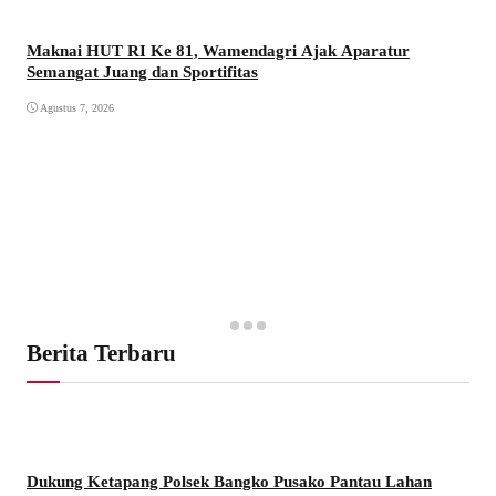
Maknai HUT RI Ke 81, Wamendagri Ajak Aparatur
Semangat Juang dan Sportifitas
Agustus 7, 2026
Berita Terbaru
Dukung Ketapang Polsek Bangko Pusako Pantau Lahan