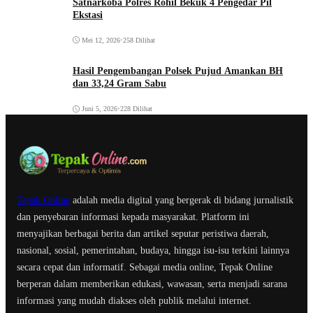
Satnarkoba Polres Rohil Bekuk 4 Pengedar Pil
Ekstasi
Mei 12, 2026
•
258 Dilihat
Hasil Pengembangan Polsek Pujud Amankan BH
dan 33,24 Gram Sabu
Juni 5, 2026
•
228 Dilihat
Tepak Online
adalah media digital yang bergerak di bidang jurnalistik
dan penyebaran informasi kepada masyarakat. Platform ini
menyajikan berbagai berita dan artikel seputar peristiwa daerah,
nasional, sosial, pemerintahan, budaya, hingga isu-isu terkini lainnya
secara cepat dan informatif. Sebagai media online, Tepak Online
berperan dalam memberikan edukasi, wawasan, serta menjadi sarana
informasi yang mudah diakses oleh publik melalui internet.