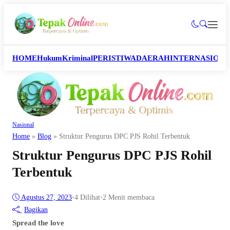
HOME
Hukum
Kriminal
PERISTIWA
DAERAH
INTERNASION
Nasional
Home
»
Blog
»
Struktur Pengurus DPC PJS Rohil Terbentuk
Struktur Pengurus DPC PJS Rohil
Terbentuk
Agustus 27, 2023
•
4
Dilihat
•
2 Menit membaca
Bagikan
Spread the love