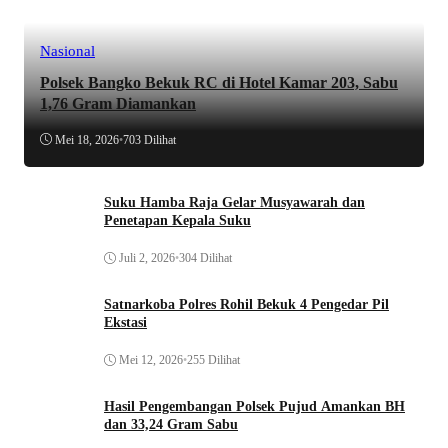
Nasional
Polsek Bangko Bekuk RC di Hotel Kamar 203, Sabu
1,76 Gram Diamankan
Mei 18, 2026
•
703 Dilihat
Suku Hamba Raja Gelar Musyawarah dan
Penetapan Kepala Suku
Juli 2, 2026
•
304 Dilihat
Satnarkoba Polres Rohil Bekuk 4 Pengedar Pil
Ekstasi
Mei 12, 2026
•
255 Dilihat
Hasil Pengembangan Polsek Pujud Amankan BH
dan 33,24 Gram Sabu