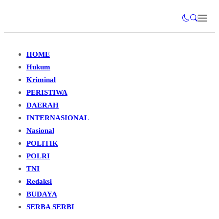
HOME
Hukum
Kriminal
PERISTIWA
DAERAH
INTERNASIONAL
Nasional
POLITIK
POLRI
TNI
Redaksi
BUDAYA
SERBA SERBI