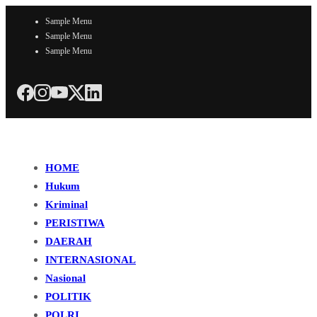
Sample Menu
Sample Menu
Sample Menu
HOME
Hukum
Kriminal
PERISTIWA
DAERAH
INTERNASIONAL
Nasional
POLITIK
POLRI