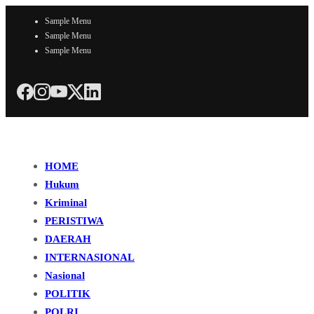
Sample Menu
Sample Menu
Sample Menu
HOME
Hukum
Kriminal
PERISTIWA
DAERAH
INTERNASIONAL
Nasional
POLITIK
POLRI