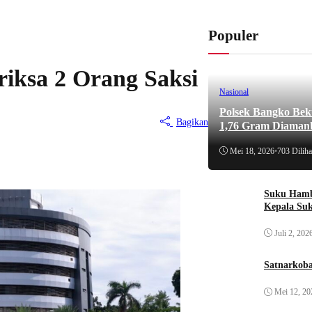
Populer
riksa 2 Orang Saksi
Nasional
Polsek Bangko Bek
Bagikan
1,76 Gram Diaman
Mei 18, 2026
•
703 Diliha
Suku Hamb
Kepala Su
Juli 2, 202
Satnarkoba
Mei 12, 20