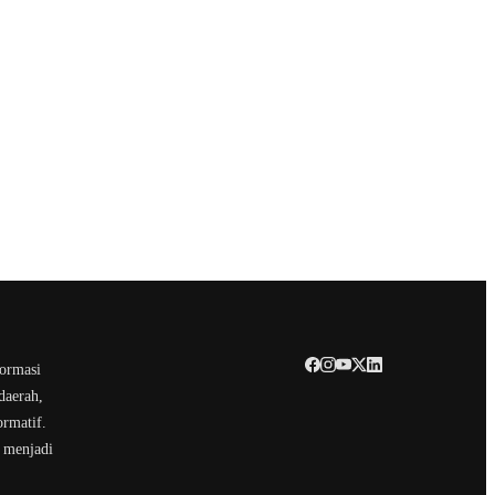
formasi
daerah,
ormatif.
 menjadi