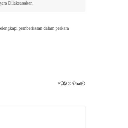
gera Dilaksanakan
elengkapi pemberkasan dalam perkara
Facebook
Twitter
Pinterest
Mail
WhatsApp