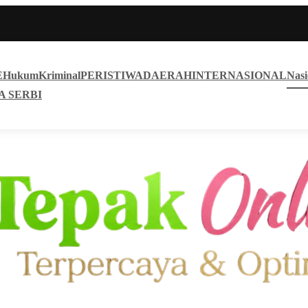
E
Hukum
Kriminal
PERISTIWA
DAERAH
INTERNASIONAL
Nasi
A SERBI