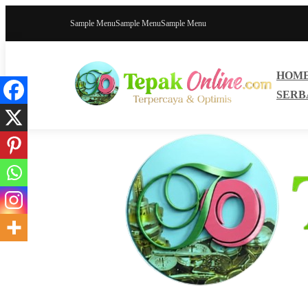
Sample Menu
Sample Menu
Sample Menu
HOM
SERB