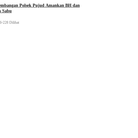
gembangan Polsek Pujud Amankan BH dan
m Sabu
26
•
228 Dilihat