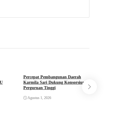
Percepat Pembangunan Daerah
SU
Karmila Sari Dukung Konsorsium
Perguruan Tinggi
Perkemahan Cinta 
Dibuka Kalaksa B
Agustus 1, 2026
Juli 31, 2026