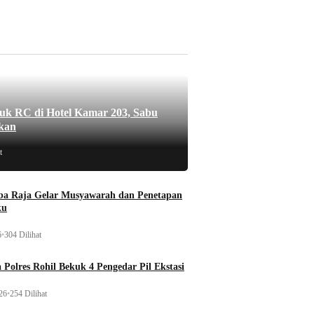
uk RC di Hotel Kamar 203, Sabu
kan
t
a Raja Gelar Musyawarah dan Penetapan
ku
6
•
304 Dilihat
 Polres Rohil Bekuk 4 Pengedar Pil Ekstasi
26
•
254 Dilihat