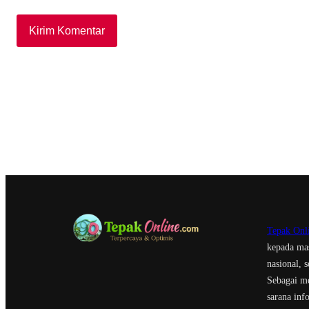
Tepak Onl
kepada mas
nasional, 
Sebagai me
sarana inf