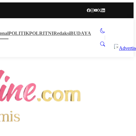
onal
POLITIK
POLRI
TNI
Redaksi
BUDAYA
×