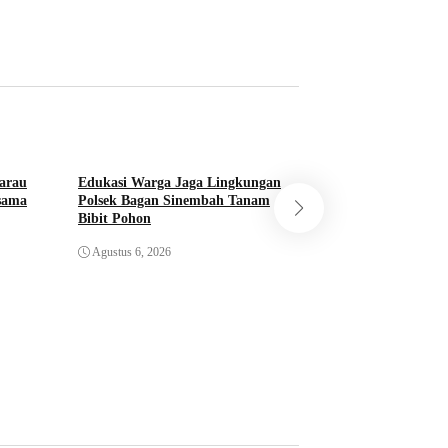
arau
Edukasi Warga Jaga Lingkungan
rsama
Polsek Bagan Sinembah Tanam
Bibit Pohon
Sosialisasi Green P
Bangko Pusako Tan
Agustus 6, 2026
Agustus 6, 2026