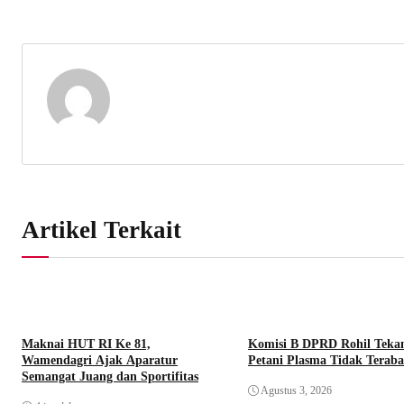
Artikel Terkait
Maknai HUT RI Ke 81,
Komisi B DPRD Rohil Teka
Wamendagri Ajak Aparatur
Petani Plasma Tidak Terab
Semangat Juang dan Sportifitas
Agustus 3, 2026