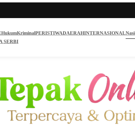
E
Hukum
Kriminal
PERISTIWA
DAERAH
INTERNASIONAL
Nasi
A SERBI