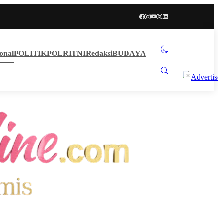
onal
POLITIK
POLRI
TNI
Redaksi
BUDAYA
×