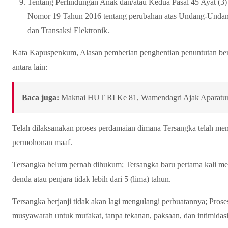
Tentang Perlindungan Anak dan/atau Kedua Pasal 45 Ayat (3)
Nomor 19 Tahun 2016 tentang perubahan atas Undang-Undan
dan Transaksi Elektronik.
Kata Kapuspenkum, Alasan pemberian penghentian penuntutan berdas
antara lain:
Baca juga:
Maknai HUT RI Ke 81, Wamendagri Ajak Aparatur 
Telah dilaksanakan proses perdamaian dimana Tersangka telah m
permohonan maaf.
Tersangka belum pernah dihukum; Tersangka baru pertama kali m
denda atau penjara tidak lebih dari 5 (lima) tahun.
Tersangka berjanji tidak akan lagi mengulangi perbuatannya; Pros
musyawarah untuk mufakat, tanpa tekanan, paksaan, dan intimidasi