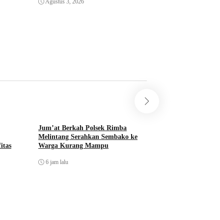
Agustus 3, 2026
Agustus 1, 2026
Jum’at Berkah Polsek Rimba
Lindungi Lingkun
Melintang Serahkan Sembako ke
Tanam 700 Mangrove
itas
Warga Kurang Mampu
Dumai
6 jam lalu
10 jam lalu