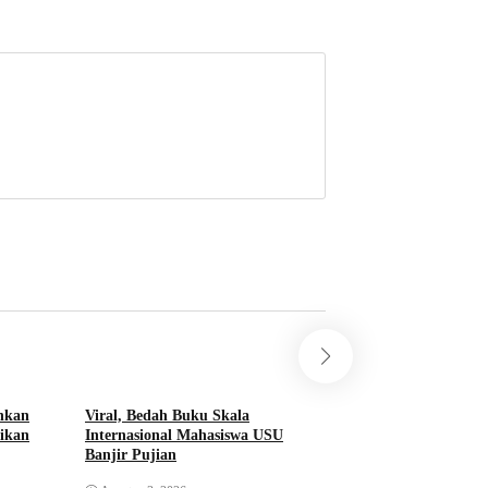
nkan
Viral, Bedah Buku Skala
Percepat Pembang
aikan
Internasional Mahasiswa USU
Karmila Sari Duku
Banjir Pujian
Perguruan Tinggi