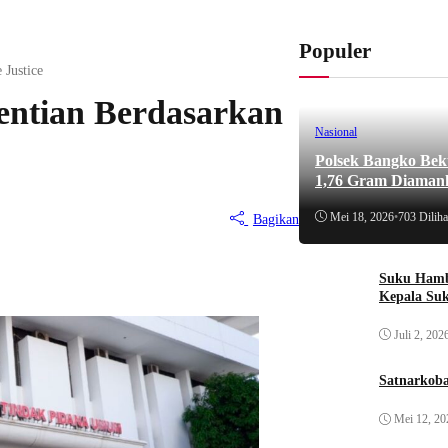
Populer
 Justice
entian Berdasarkan
Nasional
Polsek Bangko Bek
1,76 Gram Diaman
Mei 18, 2026
•
703 Diliha
Bagikan
Suku Hamb
Kepala Su
Juli 2, 202
Satnarkoba
Mei 12, 20