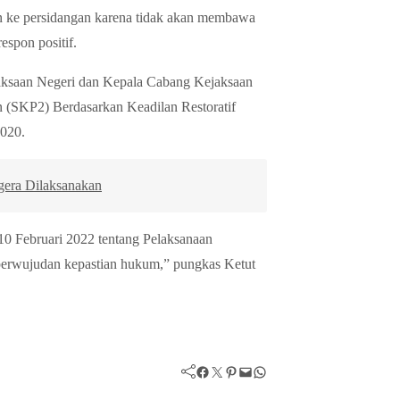
an ke persidangan karena tidak akan membawa
espon positif.
aksaan Negeri dan Kepala Cabang Kejaksaan
n (SKP2) Berdasarkan Keadilan Restoratif
2020.
gera Dilaksanakan
0 Februari 2022 tentang Pelaksanaan
 perwujudan kepastian hukum,” pungkas Ketut
Facebook
Twitter
Pinterest
Mail
WhatsApp