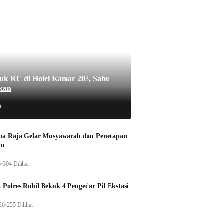
uk RC di Hotel Kamar 203, Sabu
kan
t
a Raja Gelar Musyawarah dan Penetapan
ku
6
•
304 Dilihat
 Polres Rohil Bekuk 4 Pengedar Pil Ekstasi
26
•
255 Dilihat