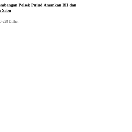
gembangan Polsek Pujud Amankan BH dan
m Sabu
26
•
228 Dilihat