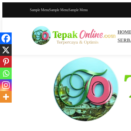
Sample Menu
Sample Menu
Sample Menu
HOM
SERB