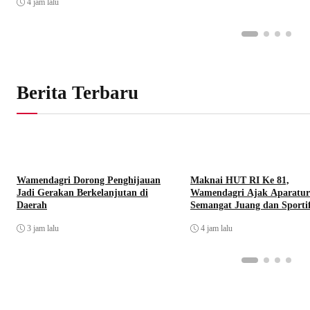
4 jam lalu
Berita Terbaru
Wamendagri Dorong Penghijauan
Maknai HUT RI Ke 81,
Jadi Gerakan Berkelanjutan di
Wamendagri Ajak Aparatur
Daerah
Semangat Juang dan Sportif
3 jam lalu
4 jam lalu