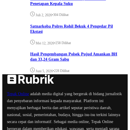
Penetapan Kepala Suku
•
304 Dilihat
Juli 2, 2026
Satnarkoba Polres Rohil Bekuk 4 Pengedar Pil
Ekstasi
•
258 Dilihat
Mei 12, 2026
Hasil Pengembangan Polsek Pujud Amankan BH
dan 33,24 Gram Sabu
•
228 Dilihat
Juni 5, 2026
Tepak Online
adalah media digital yang bergerak di bidang jurnalistik
dan penyebaran informasi kepada masyarakat. Platform ini
menyajikan berbagai berita dan artikel seputar peristiwa daerah,
nasional, sosial, pemerintahan, budaya, hingga isu-isu terkini lainnya
secara cepat dan informatif. Sebagai media online, Tepak Online
berperan dalam memberikan edukasi, wawasan, serta menjadi sarana