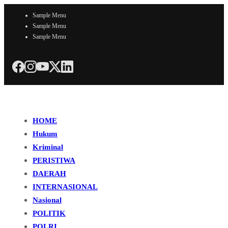
Sample Menu
Sample Menu
Sample Menu
HOME
Hukum
Kriminal
PERISTIWA
DAERAH
INTERNASIONAL
Nasional
POLITIK
POLRI