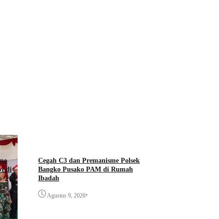
Cegah KLB Malari
Rohil Gelar Goro
•
Agustus 6, 2026
sme
Cegah C3 dan Premanisme Polsek
M di
Bangko Pusako PAM di Rumah
Ibadah
•
Agustus 9, 2026