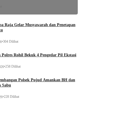
at
a Raja Gelar Musyawarah dan Penetapan
ku
•
304 Dilihat
26
 Polres Rohil Bekuk 4 Pengedar Pil Ekstasi
•
258 Dilihat
026
gembangan Polsek Pujud Amankan BH dan
m Sabu
•
228 Dilihat
26