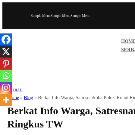
Sample Menu
Sample Menu
Sample Menu
HOM
SERB
DAERAH
Home
»
Blog
»
Berkat Info Warga, Satresnarkoba Polres Rohul 
Berkat Info Warga, Satresna
Ringkus TW