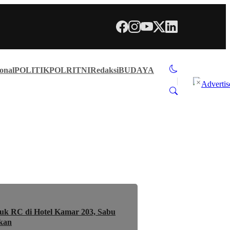
onal
POLITIK
POLRI
TNI
Redaksi
BUDAYA
×
uk RC di Hotel Kamar 203, Sabu
kan