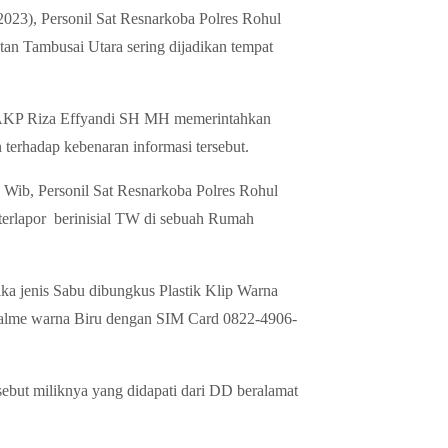
023), Personil Sat Resnarkoba Polres Rohul
an Tambusai Utara sering dijadikan tempat
l AKP Riza Effyandi SH MH memerintahkan
terhadap kebenaran informasi tersebut.
0 Wib, Personil Sat Resnarkoba Polres Rohul
erlapor berinisial TW di sebuah Rumah
ka jenis Sabu dibungkus Plastik Klip Warna
ealme warna Biru dengan SIM Card 0822-4906-
rsebut miliknya yang didapati dari DD beralamat