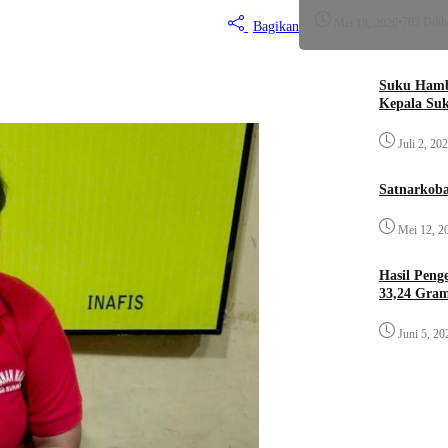
•
703 Dilih
Mei 18, 2026
Bagikan
Suku Hamb
Kepala Su
Juli 2, 20
Satnarkoba
Mei 12, 2
Hasil Pen
33,24 Gra
Juni 5, 20