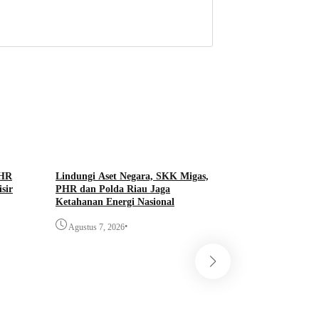
PHR
Lindungi Aset Negara, SKK Migas,
sir
PHR dan Polda Riau Jaga
Ketahanan Energi Nasional
•
Agustus 7, 2026