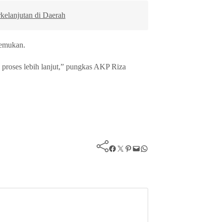
elanjutan di Daerah
temukan.
proses lebih lanjut,” pungkas AKP Riza
Facebook
Twitter
Pinterest
Mail
WhatsApp