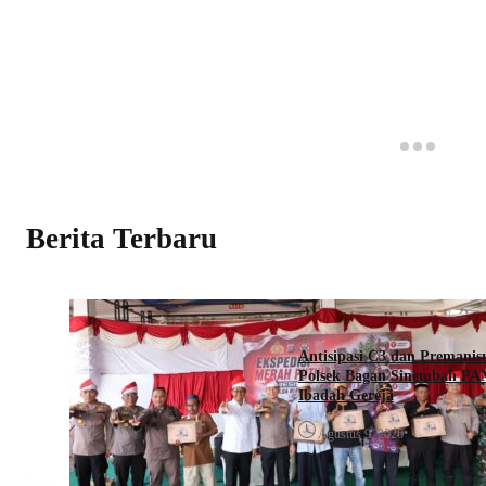
Berita Terbaru
Antisipasi C3 dan Premani
Polsek Bagan Sinembah PA
Ibadah Gereja
•
Agustus 9, 2026