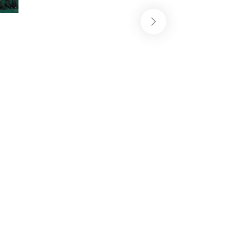
Dukung Ranperda P
Perkuat Sinergi B
•
Agustus 8, 2026