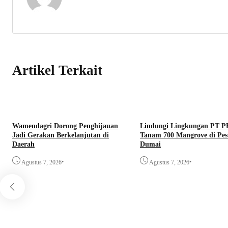
Artikel Terkait
Wamendagri Dorong Penghijauan
Lindungi Lingkungan PT 
Jadi Gerakan Berkelanjutan di
Tanam 700 Mangrove di Pesi
Daerah
Dumai
•
•
Agustus 7, 2026
Agustus 7, 2026