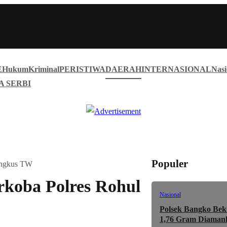
E
Hukum
Kriminal
PERISTIWA
DAERAH
INTERNASIONAL
Nasi
A SERBI
Populer
Ringkus TW
rkoba Polres Rohul
Nasional
Polsek Bangko Bek
1,76 Gram Diaman