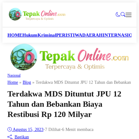
HOME
Hukum
Kriminal
PERISTIWA
DAERAH
INTERNASION
Nasional
Home
»
Blog
»
Terdakwa MDS Dituntut JPU 12 Tahun dan Bebankan Biay
Terdakwa MDS Dituntut JPU 12
Tahun dan Bebankan Biaya
Restibusi Rp 120 Milyar
Agustus 15, 2023
•
7
Dilihat
•
6 Menit membaca
Bagikan