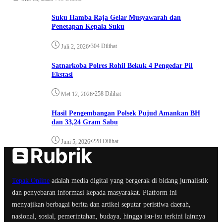
Suku Hamba Raja Gelar Musyawarah dan
Penetapan Kepala Suku
•
304 Dilihat
Juli 2, 2026
Satnarkoba Polres Rohil Bekuk 4 Pengedar Pil
Ekstasi
•
258 Dilihat
Mei 12, 2026
Hasil Pengembangan Polsek Pujud Amankan BH
dan 33,24 Gram Sabu
•
228 Dilihat
Juni 5, 2026
Tepak Online
adalah media digital yang bergerak di bidang jurnalistik
dan penyebaran informasi kepada masyarakat. Platform ini
menyajikan berbagai berita dan artikel seputar peristiwa daerah,
nasional, sosial, pemerintahan, budaya, hingga isu-isu terkini lainnya