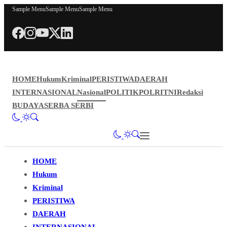
Sample Menu
Sample Menu
Sample Menu
HOME
Hukum
Kriminal
PERISTIWA
DAERAH
INTERNASIONAL
Nasional
POLITIK
POLRI
TNI
Redaksi
BUDAYA
SERBA SERBI
HOME
Hukum
Kriminal
PERISTIWA
DAERAH
INTERNASIONAL