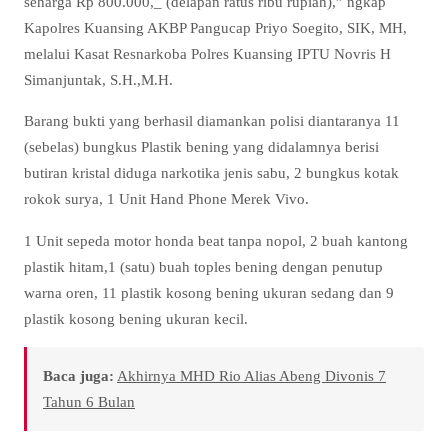
seharga Rp 800.000,_ (delapan ratus ribu rupiah),” ngkap
Kapolres Kuansing AKBP Pangucap Priyo Soegito, SIK, MH,
melalui Kasat Resnarkoba Polres Kuansing IPTU Novris H
Simanjuntak, S.H.,M.H.
Barang bukti yang berhasil diamankan polisi diantaranya 11
(sebelas) bungkus Plastik bening yang didalamnya berisi
butiran kristal diduga narkotika jenis sabu, 2 bungkus kotak
rokok surya, 1 Unit Hand Phone Merek Vivo.
1 Unit sepeda motor honda beat tanpa nopol, 2 buah kantong
plastik hitam,1 (satu) buah toples bening dengan penutup
warna oren, 11 plastik kosong bening ukuran sedang dan 9
plastik kosong bening ukuran kecil.
Baca juga:
Akhirnya MHD Rio Alias Abeng Divonis 7
Tahun 6 Bulan