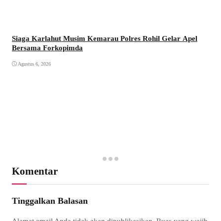
Siaga Karlahut Musim Kemarau Polres Rohil Gelar Apel
Bersama Forkopimda
Agustus 6, 2026
Komentar
Tinggalkan Balasan
Alamat email Anda tidak akan dipublikasikan.
Ruas yang wajib