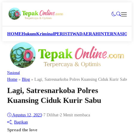
HOME
Hukum
Kriminal
PERISTIWA
DAERAH
INTERNASION
Nasional
Home
»
Blog
»
Lagi, Satresnarkoba Polres Kuansing Ciduk Kurir Sabu
Lagi, Satresnarkoba Polres
Kuansing Ciduk Kurir Sabu
Agustus 12, 2023
•
7
Dilihat
•
2 Menit membaca
Bagikan
Spread the love