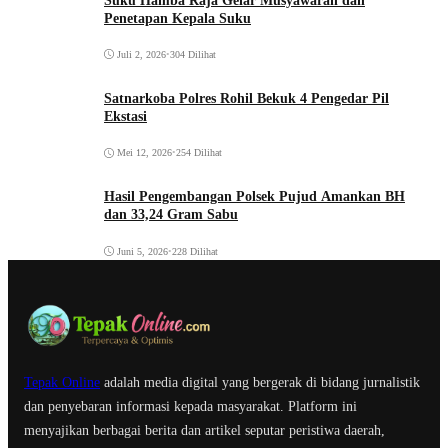
Suku Hamba Raja Gelar Musyawarah dan
Penetapan Kepala Suku
Juli 2, 2026
•
304 Dilihat
Satnarkoba Polres Rohil Bekuk 4 Pengedar Pil
Ekstasi
Mei 12, 2026
•
254 Dilihat
Hasil Pengembangan Polsek Pujud Amankan BH
dan 33,24 Gram Sabu
Juni 5, 2026
•
228 Dilihat
Tepak Online
adalah media digital yang bergerak di bidang jurnalistik
dan penyebaran informasi kepada masyarakat. Platform ini
menyajikan berbagai berita dan artikel seputar peristiwa daerah,