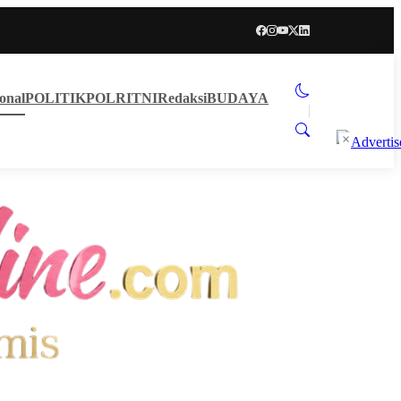
onal
POLITIK
POLRI
TNI
Redaksi
BUDAYA
×