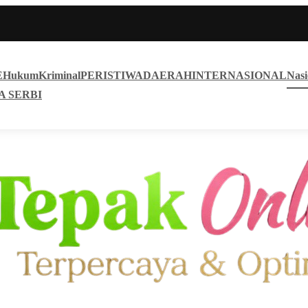
E
Hukum
Kriminal
PERISTIWA
DAERAH
INTERNASIONAL
Nasi
A SERBI