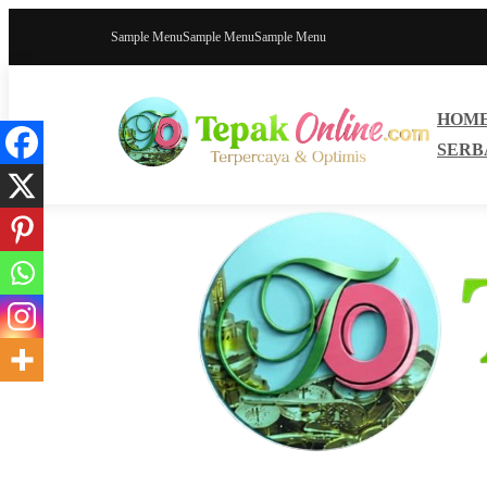
Sample Menu
Sample Menu
Sample Menu
HOM
SERB