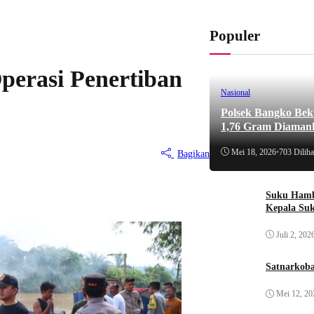
Populer
perasi Penertiban
Nasional
Polsek Bangko Bek
1,76 Gram Diaman
Mei 18, 2026
•
703 Diliha
Bagikan
Suku Hamb
Kepala Su
Juli 2, 202
Satnarkoba
Mei 12, 20