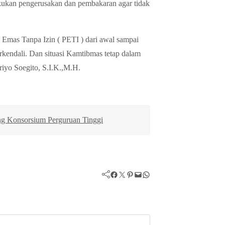
ilakukan pengerusakan dan pembakaran agar tidak
 Emas Tanpa Izin ( PETI ) dari awal sampai
rkendali. Dan situasi Kamtibmas tetap dalam
iyo Soegito, S.I.K.,M.H.
g Konsorsium Perguruan Tinggi
Facebook
Twitter
Pinterest
Mail
WhatsApp