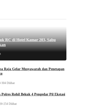
uk RC di Hotel Kamar 203, Sabu
kan
t
a Raja Gelar Musyawarah dan Penetapan
ku
6
•
304 Dilihat
 Polres Rohil Bekuk 4 Pengedar Pil Ekstasi
26
•
254 Dilihat