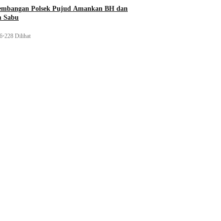
gembangan Polsek Pujud Amankan BH dan
m Sabu
26
•
228 Dilihat