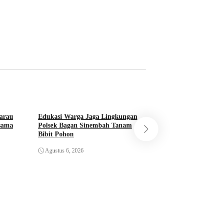
arau
Edukasi Warga Jaga Lingkungan
rsama
Polsek Bagan Sinembah Tanam
Bibit Pohon
Sosialisasi Green P
Bangko Pusako Tan
Agustus 6, 2026
Agustus 6, 2026