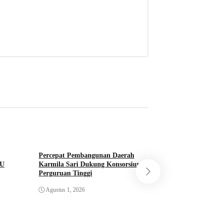
Percepat Pembangunan Daerah
SU
Karmila Sari Dukung Konsorsium
Perguruan Tinggi
Perkemahan Cinta 
Dibuka Kalaksa B
Agustus 1, 2026
Juli 31, 2026