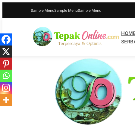
Sample Menu
Sample Menu
Sample Menu
HOM
SERB