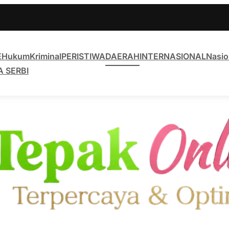
E
Hukum
Kriminal
PERISTIWA
DAERAH
INTERNASIONAL
Nasio
A SERBI