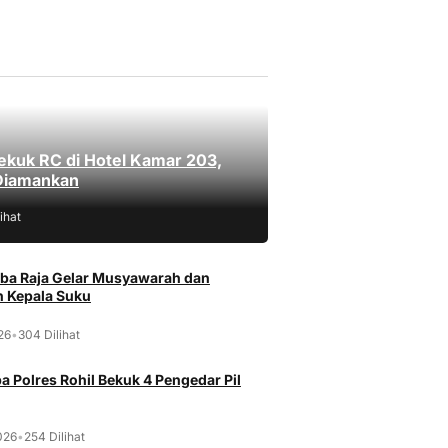
ekuk RC di Hotel Kamar 203,
Diamankan
ihat
ba Raja Gelar Musyawarah dan
 Kepala Suku
026
•
304 Dilihat
a Polres Rohil Bekuk 4 Pengedar Pil
026
•
254 Dilihat