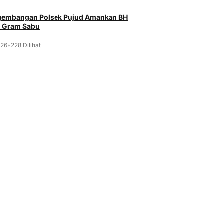
ngembangan Polsek Pujud Amankan BH
4 Gram Sabu
026
•
228 Dilihat