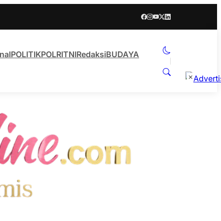
nal
POLITIK
POLRI
TNI
Redaksi
BUDAYA
×