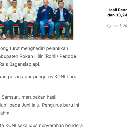
Hasil Pe
dan 33,2
Juni 5, 2
tong turut menghadiri pelantikan
bupaten Rokan Hilir (Rohil) Periode
ais Bagansiapiapi.
pkan pesan agar pengurus KONI baru
i Samsuri, merupakan hasil
) pada Juni lalu. Pengurus baru ini
Fahmi.
ota KONI sekaligus penyerahan bendera