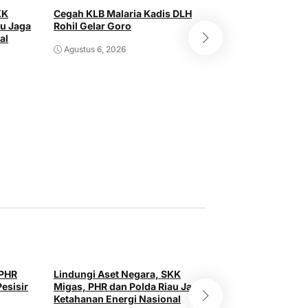
KK
Cegah KLB Malaria Kadis DLH
au Jaga
Rohil Gelar Goro
al
Untuk Kemajuan 
Agustus 6, 2026
PASBAR RIAU Sam
Aspirasi Strategi
Agustus 5, 2026
 PHR
Lindungi Aset Negara, SKK
esisir
Migas, PHR dan Polda Riau Jaga
Ketahanan Energi Nasional