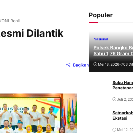
Populer
KONI Rohil
Resmi Dilantik
Nasional
Polsek Bangko B
Sabu 1,76 Gram 
Mei 18, 2026
•
703 Dil
Bagikan
Suku Ham
Penetapan
Juli 2, 2
Satnarkob
Ekstasi
Mei 12, 2