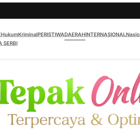
E
Hukum
Kriminal
PERISTIWA
DAERAH
INTERNASIONAL
Nasio
A SERBI