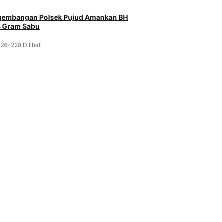
ngembangan Polsek Pujud Amankan BH
4 Gram Sabu
026
•
228 Dilihat