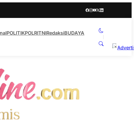
nal
POLITIK
POLRI
TNI
Redaksi
BUDAYA
×