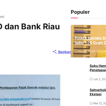
Populer
asi
D dan Bank Riau
Nasional
Polsek Bangko B
Sabu 1,76 Gram 
Mei 18, 2026
•
703 Dil
Bagikan
Suku Ham
Penetapan
Juli 2, 2
Satnarkob
Ekstasi
Mei 12, 2