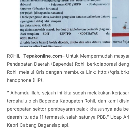
ROHIL,
Tepakonline.com
– Untuk Mempermudah masyar
Pendapatan Daerah (Bapenda) Rohil berkolaborasi den
Rohil melalui Qris dengan membuka Link: http://qris.brk
handphone (HP).
” Alhamdulillah, sejauh ini kita sudah melakukan kerja
terdahulu oleh Bapenda Kabupaten Rohil, dan kami disi
percepatan sektor pembayaran pajak khususnya ada beb
daerah itu ada 11 termasuk salah satunya PBB,” Ucap A
Kepri Cabang Bagansiapiapi.