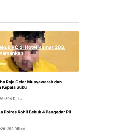
ekuk RC di Hotel Kamar 203,
Diamankan
ihat
ba Raja Gelar Musyawarah dan
 Kepala Suku
026
•
304 Dilihat
a Polres Rohil Bekuk 4 Pengedar Pil
026
•
254 Dilihat