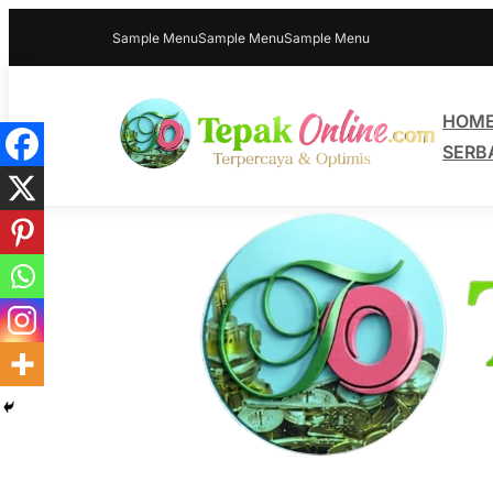
Sample Menu
Sample Menu
Sample Menu
HOM
SERB