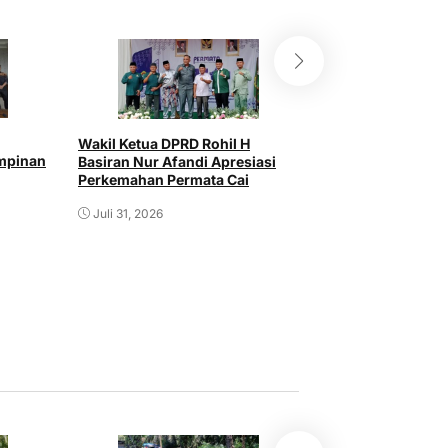
Wakil Ketua DPRD Rohil H
Warga Sinaboi M
impinan
Basiran Nur Afandi Apresiasi
Pemerintah Seriu
Perkemahan Permata Cai
Malaria Secara B
Juli 31, 2026
Juli 31, 2026