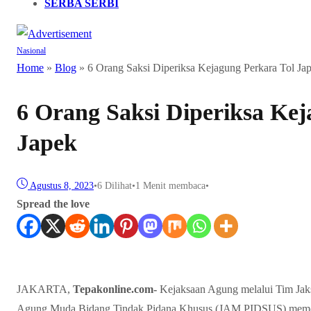
SERBA SERBI
Nasional
Home
»
Blog
»
6 Orang Saksi Diperiksa Kejagung Perkara Tol Ja
6 Orang Saksi Diperiksa Kej
Japek
Agustus 8, 2023
•
6
Dilihat
•
1 Menit membaca
•
Spread the love
JAKARTA,
Tepakonline.com-
Kejaksaan Agung melalui Tim Jaks
Agung Muda Bidang Tindak Pidana Khusus (JAM PIDSUS) memeri