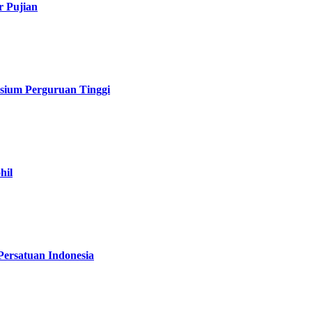
r Pujian
sium Perguruan Tinggi
hil
Persatuan Indonesia