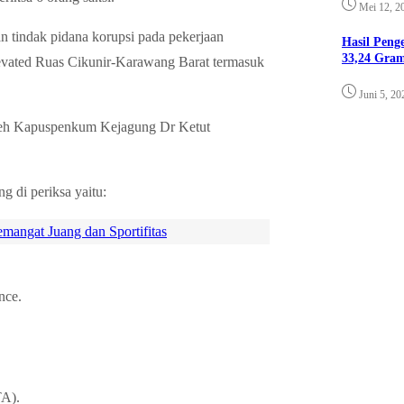
Mei 12, 2
an tindak pidana korupsi pada pekerjaan
Hasil Pen
33,24 Gra
levated Ruas Cikunir-Karawang Barat termasuk
Juni 5, 20
leh Kapuspenkum Kejagung Dr Ketut
g di periksa yaitu:
angat Juang dan Sportifitas
.
nce.
TA).