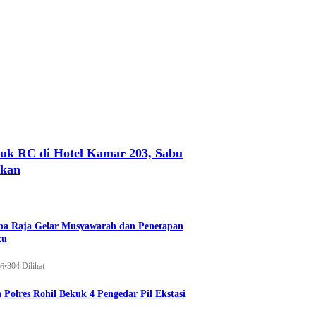
uk RC di Hotel Kamar 203, Sabu
nkan
a Raja Gelar Musyawarah dan Penetapan
ku
•
304 Dilihat
26
 Polres Rohil Bekuk 4 Pengedar Pil Ekstasi