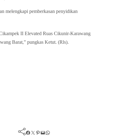
dan melengkapi pemberkasan penyidikan
a-Cikampek II Elevated Ruas Cikunir-Karawang
wang Barat,” pungkas Ketut. (Rls).
Facebook
Twitter
Pinterest
Mail
WhatsApp