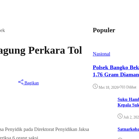
Populer
pek
agung Perkara Tol
Nasional
Polsek Bangko Bek
1,76 Gram Diama
Bagikan
•
703 Dilihat
Mei 18, 2026
Suku Hamb
Kepala Su
Juli 2, 20
a Penyidik pada Direktorat Penyidikan Jaksa
Satnarkoba
ksa 6 orang saksi.