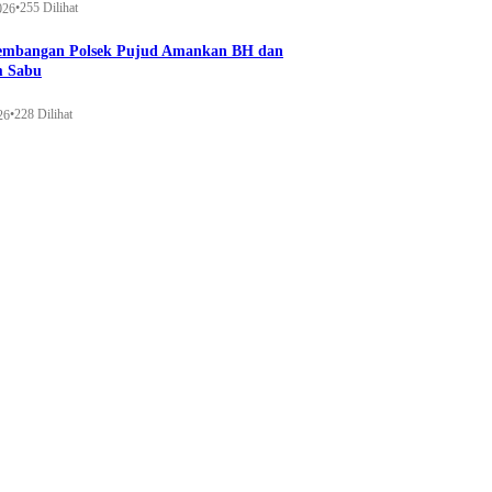
•
255 Dilihat
026
gembangan Polsek Pujud Amankan BH dan
m Sabu
•
228 Dilihat
26