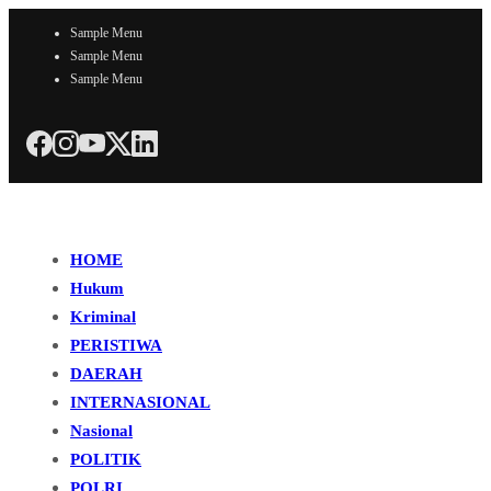
Sample Menu
Sample Menu
Sample Menu
HOME
Hukum
Kriminal
PERISTIWA
DAERAH
INTERNASIONAL
Nasional
POLITIK
POLRI