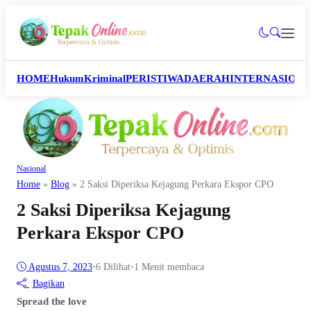
HOME
Hukum
Kriminal
PERISTIWA
DAERAH
INTERNASION
Nasional
Home
»
Blog
»
2 Saksi Diperiksa Kejagung Perkara Ekspor CPO
2 Saksi Diperiksa Kejagung
Perkara Ekspor CPO
Agustus 7, 2023
•
6
Dilihat
•
1 Menit membaca
Bagikan
Spread the love