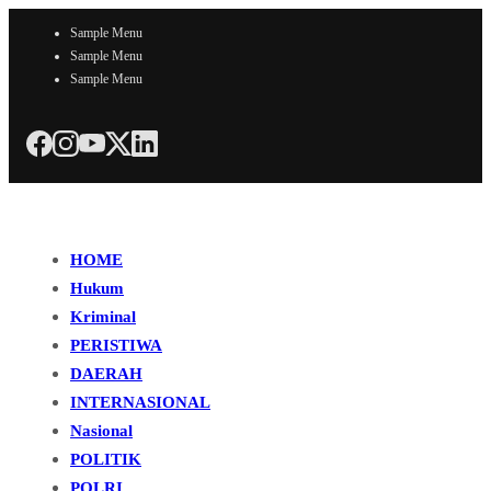
Sample Menu
Sample Menu
Sample Menu
HOME
Hukum
Kriminal
PERISTIWA
DAERAH
INTERNASIONAL
Nasional
POLITIK
POLRI