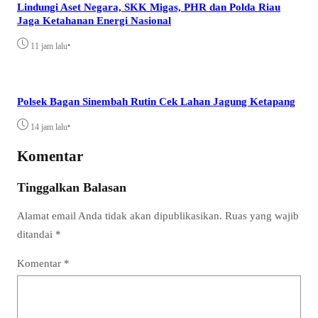
Lindungi Aset Negara, SKK Migas, PHR dan Polda Riau
Jaga Ketahanan Energi Nasional
•
11 jam lalu
Polsek Bagan Sinembah Rutin Cek Lahan Jagung Ketapang
•
14 jam lalu
Komentar
Tinggalkan Balasan
Alamat email Anda tidak akan dipublikasikan.
Ruas yang wajib
ditandai
*
Komentar
*