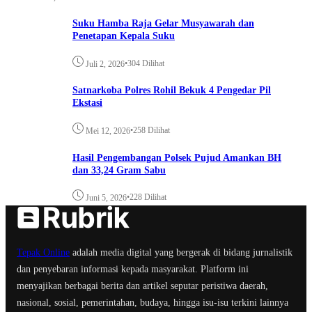
Suku Hamba Raja Gelar Musyawarah dan
Penetapan Kepala Suku
•
304 Dilihat
Juli 2, 2026
Satnarkoba Polres Rohil Bekuk 4 Pengedar Pil
Ekstasi
•
258 Dilihat
Mei 12, 2026
Hasil Pengembangan Polsek Pujud Amankan BH
dan 33,24 Gram Sabu
•
228 Dilihat
Juni 5, 2026
Tepak Online
adalah media digital yang bergerak di bidang jurnalistik
dan penyebaran informasi kepada masyarakat. Platform ini
menyajikan berbagai berita dan artikel seputar peristiwa daerah,
nasional, sosial, pemerintahan, budaya, hingga isu-isu terkini lainnya