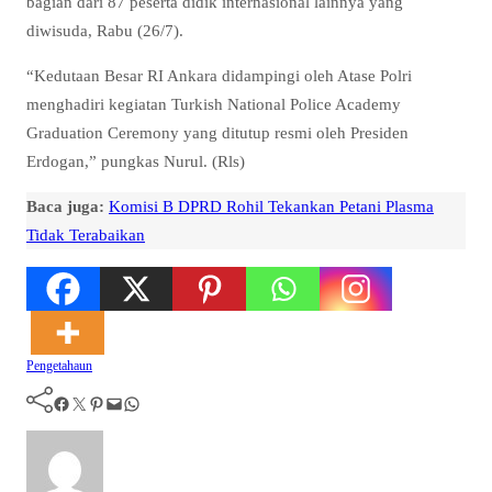
bagian dari 87 peserta didik internasional lainnya yang
diwisuda, Rabu (26/7).
“Kedutaan Besar RI Ankara didampingi oleh Atase Polri
menghadiri kegiatan Turkish National Police Academy
Graduation Ceremony yang ditutup resmi oleh Presiden
Erdogan,” pungkas Nurul. (Rls)
Baca juga:
Komisi B DPRD Rohil Tekankan Petani Plasma
Tidak Terabaikan
Pengetahaun
Facebook
Twitter
Pinterest
Mail
WhatsApp