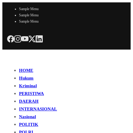
Sample Menu
Sample Menu
Sample Menu
HOME
Hukum
Kriminal
PERISTIWA
DAERAH
INTERNASIONAL
Nasional
POLITIK
POLRI