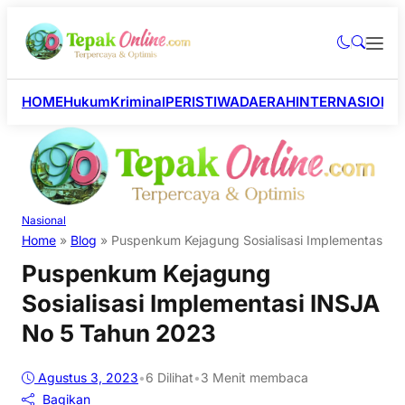
HOME
Hukum
Kriminal
PERISTIWA
DAERAH
INTERNASIONA
Nasional
Home
»
Blog
»
Puspenkum Kejagung Sosialisasi Implementasi I
Puspenkum Kejagung
Sosialisasi Implementasi INSJA
No 5 Tahun 2023
Agustus 3, 2023
•
6
Dilihat
•
3 Menit membaca
Bagikan