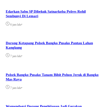
Edarkan Sabu SP Dibekuk Satnarkoba Polres Rohil
Sembunyi Di Lemari
•
6 jam lalu
Dorong Ketapang Polsek Bangko Pusako Pantau Lahan
Kangkung
•
7 jam lalu
Polsek Bangko Pusako Tanam Bibit Pohon Jeruk di Bangko
Mas Raya
•
7 jam lalu
Wamendagri Dorong Penghijauan Jadi Gerakan