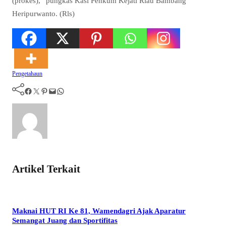
(prokes),” pungkas Kasi Penkum Kejati Riau Bambang
Heripurwanto. (Rls)
Pengetahaun
Facebook
Twitter
Pinterest
Mail
WhatsApp
Artikel Terkait
Maknai HUT RI Ke 81, Wamendagri Ajak Aparatur
Semangat Juang dan Sportifitas