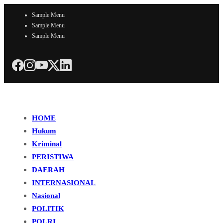
Sample Menu
Sample Menu
Sample Menu
HOME
Hukum
Kriminal
PERISTIWA
DAERAH
INTERNASIONAL
Nasional
POLITIK
POLRI