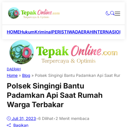
HOME
Hukum
Kriminal
PERISTIWA
DAERAH
INTERNASIONA
DAERAH
Home
»
Blog
»
Polsek Singingi Bantu Padamkan Api Saat Ruma
Polsek Singingi Bantu
Padamkan Api Saat Rumah
Warga Terbakar
Juli 31, 2023
•
6
Dilihat
•
2 Menit membaca
Bagikan