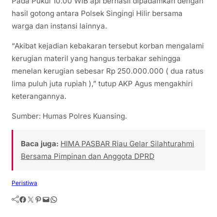
Pada Pukul 10.00 WIB api berhasil dipadamkan dengan
hasil gotong antara Polsek Singingi Hilir bersama
warga dan instansi lainnya.
“Akibat kejadian kebakaran tersebut korban mengalami
kerugian materil yang hangus terbakar sehingga
menelan kerugian sebesar Rp 250.000.000 ( dua ratus
lima puluh juta rupiah ),” tutup AKP Agus mengakhiri
keterangannya.
Sumber: Humas Polres Kuansing.
Baca juga:
HIMA PASBAR Riau Gelar Silahturahmi
Bersama Pimpinan dan Anggota DPRD
Peristiwa
Facebook
Twitter
Pinterest
Mail
WhatsApp