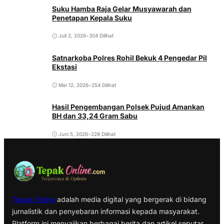
Suku Hamba Raja Gelar Musyawarah dan
Penetapan Kepala Suku
Juli 2, 2026
•
304 Dilihat
Satnarkoba Polres Rohil Bekuk 4 Pengedar Pil
Ekstasi
Mei 12, 2026
•
254 Dilihat
Hasil Pengembangan Polsek Pujud Amankan
BH dan 33,24 Gram Sabu
Juni 5, 2026
•
228 Dilihat
Tepak Online
adalah media digital yang bergerak di bidang
jurnalistik dan penyebaran informasi kepada masyarakat.
Platform ini menyajikan berbagai berita dan artikel seputar