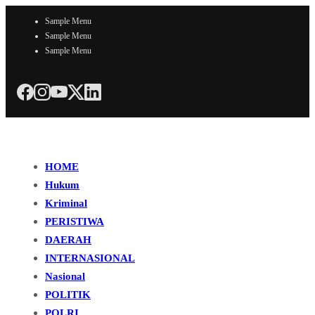
Sample Menu
Sample Menu
Sample Menu
HOME
Hukum
Kriminal
PERISTIWA
DAERAH
INTERNASIONAL
Nasional
POLITIK
POLRI