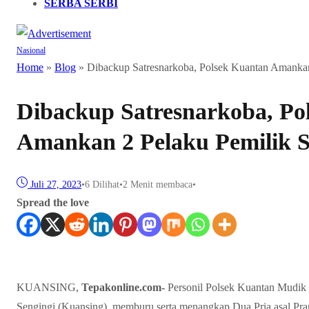
SERBA SERBI
Nasional
Home
»
Blog
»
Dibackup Satresnarkoba, Polsek Kuantan Amankan
Dibackup Satresnarkoba, Po
Amankan 2 Pelaku Pemilik 
Juli 27, 2023
•
6
Dilihat
•
2 Menit membaca
•
Spread the love
KUANSING,
Tepakonline.com-
Personil Polsek Kuantan Mudik 
Sengingi (Kuansing), memburu serta menangkap Dua Pria asal Pran