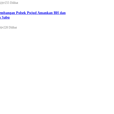
•
255 Dilihat
026
gembangan Polsek Pujud Amankan BH dan
m Sabu
•
228 Dilihat
26