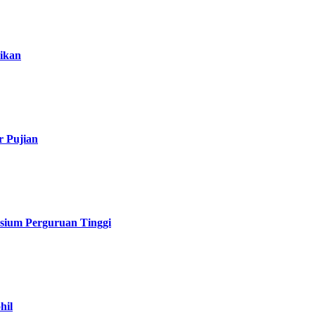
ikan
r Pujian
sium Perguruan Tinggi
hil