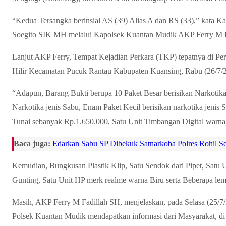
“Kedua Tersangka berinsial AS (39) Alias A dan RS (33),” kata 
Soegito SIK MH melalui Kapolsek Kuantan Mudik AKP Ferry M Fa
Lanjut AKP Ferry, Tempat Kejadian Perkara (TKP) tepatnya di P
Hilir Kecamatan Pucuk Rantau Kabupaten Kuansing, Rabu (26/7/20
“Adapun, Barang Bukti berupa 10 Paket Besar berisikan Narkotika
Narkotika jenis Sabu, Enam Paket Kecil berisikan narkotika jenis
Tunai sebanyak Rp.1.650.000, Satu Unit Timbangan Digital warna 
Baca juga:
Edarkan Sabu SP Dibekuk Satnarkoba Polres Rohil S
Kemudian, Bungkusan Plastik Klip, Satu Sendok dari Pipet, Satu
Gunting, Satu Unit HP merk realme warna Biru serta Beberapa lemb
Masih, AKP Ferry M Fadillah SH, menjelaskan, pada Selasa (25/7/
Polsek Kuantan Mudik mendapatkan informasi dari Masyarakat, di D