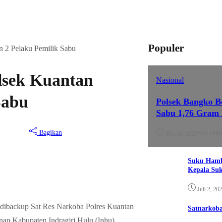
Populer
 2 Pelaku Pemilik Sabu
lsek Kuantan
Nasional
Sabu
Polsek Bangko B
Sabu 1,76 Gram
Bagikan
•
703 Dilih
Mei 18, 2026
Suku Hamb
Kepala Su
Juli 2, 20
dibackup Sat Res Narkoba Polres Kuantan
Satnarkoba
ap Kabupaten Indragiri Hulu (Inhu).