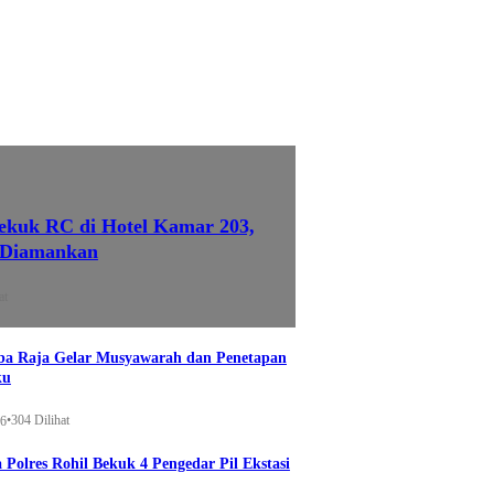
ekuk RC di Hotel Kamar 203,
 Diamankan
at
a Raja Gelar Musyawarah dan Penetapan
ku
•
304 Dilihat
26
 Polres Rohil Bekuk 4 Pengedar Pil Ekstasi