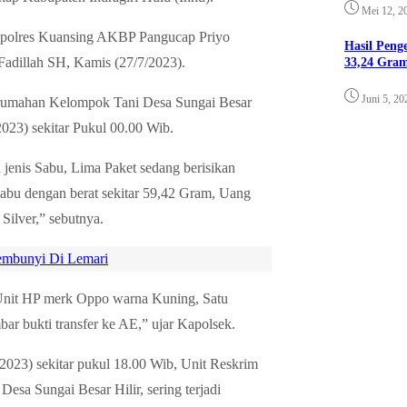
Mei 12, 2
Kapolres Kuansing AKBP Pangucap Priyo
Hasil Pen
dillah SH, Kamis (27/7/2023).
33,24 Gra
Juni 5, 20
erumahan Kelompok Tani Desa Sungai Besar
23) sekitar Pukul 00.00 Wib.
 jenis Sabu, Lima Paket sedang berisikan
 Sabu dengan berat sekitar 59,42 Gram, Uang
Silver,” sebutnya.
embunyi Di Lemari
 Unit HP merk Oppo warna Kuning, Satu
ar bukti transfer ke AE,” ujar Kapolsek.
2023) sekitar pukul 18.00 Wib, Unit Reskrim
esa Sungai Besar Hilir, sering terjadi