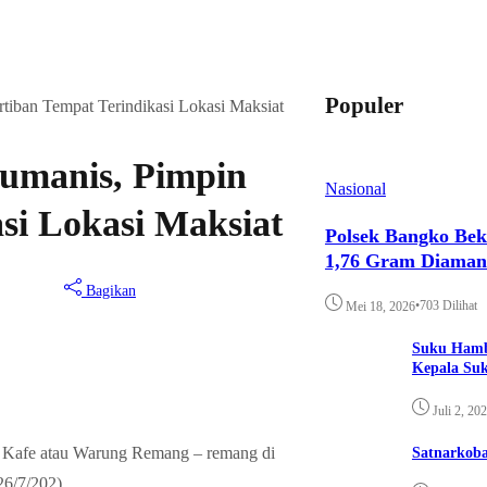
Populer
tiban Tempat Terindikasi Lokasi Maksiat
umanis, Pimpin
Nasional
si Lokasi Maksiat
Polsek Bangko Bek
1,76 Gram Diama
Bagikan
•
703 Dilihat
Mei 18, 2026
Suku Hamb
Kepala Su
Juli 2, 20
n Kafe atau Warung Remang – remang di
Satnarkoba
6/7/202).