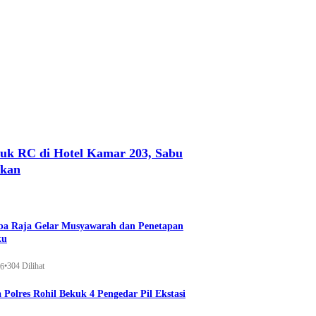
uk RC di Hotel Kamar 203, Sabu
nkan
a Raja Gelar Musyawarah dan Penetapan
ku
•
304 Dilihat
26
 Polres Rohil Bekuk 4 Pengedar Pil Ekstasi