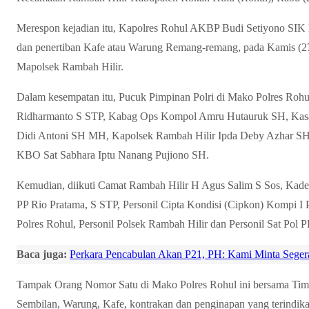
Merespon kejadian itu, Kapolres Rohul AKBP Budi Setiyono SI
dan penertiban Kafe atau Warung Remang-remang, pada Kamis (27
Mapolsek Rambah Hilir.
Dalam kesempatan itu, Pucuk Pimpinan Polri di Mako Polres Rohul
Ridharmanto S STP, Kabag Ops Kompol Amru Hutauruk SH, Kasat
Didi Antoni SH MH, Kapolsek Rambah Hilir Ipda Deby Azhar S
KBO Sat Sabhara Iptu Nanang Pujiono SH.
Kemudian, diikuti Camat Rambah Hilir H Agus Salim S Sos, Kade
PP Rio Pratama, S STP, Personil Cipta Kondisi (Cipkon) Kompi I 
Polres Rohul, Personil Polsek Rambah Hilir dan Personil Sat Pol P
Baca juga:
Perkara Pencabulan Akan P21, PH: Kami Minta Seger
Tampak Orang Nomor Satu di Mako Polres Rohul ini bersama Tim
Sembilan, Warung, Kafe, kontrakan dan penginapan yang terindikasi 