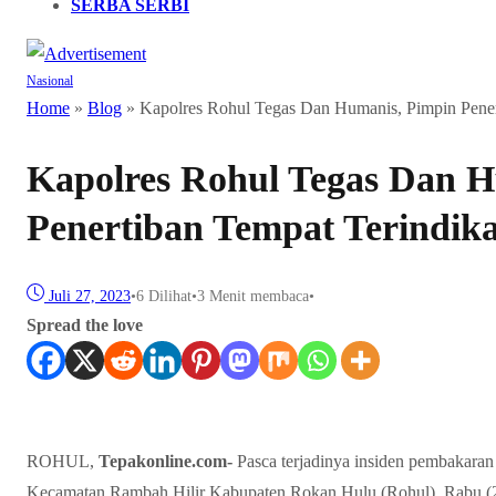
SERBA SERBI
Nasional
Home
»
Blog
»
Kapolres Rohul Tegas Dan Humanis, Pimpin Pener
Kapolres Rohul Tegas Dan H
Penertiban Tempat Terindika
Juli 27, 2023
•
6
Dilihat
•
3 Menit membaca
•
Spread the love
ROHUL,
Tepakonline.com-
Pasca terjadinya insiden pembakara
Kecamatan Rambah Hilir Kabupaten Rokan Hulu (Rohul), Rabu (2