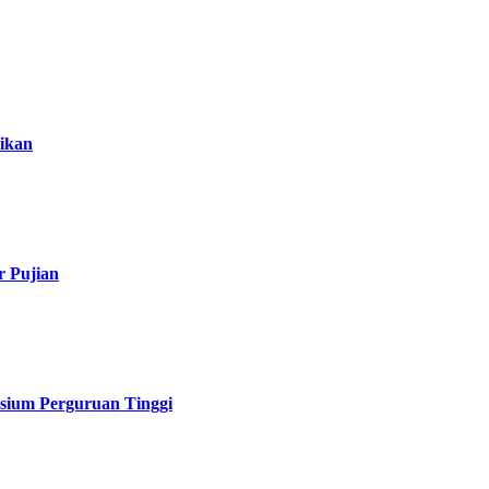
ikan
r Pujian
sium Perguruan Tinggi