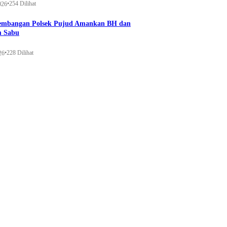
•
254 Dilihat
026
gembangan Polsek Pujud Amankan BH dan
m Sabu
•
228 Dilihat
26