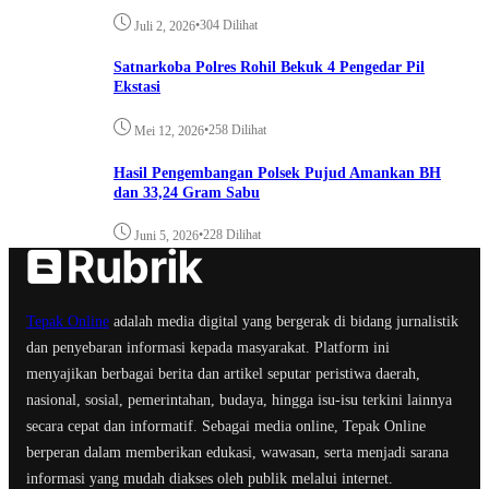
•
304 Dilihat
Juli 2, 2026
Satnarkoba Polres Rohil Bekuk 4 Pengedar Pil
Ekstasi
•
258 Dilihat
Mei 12, 2026
Hasil Pengembangan Polsek Pujud Amankan BH
dan 33,24 Gram Sabu
•
228 Dilihat
Juni 5, 2026
Tepak Online
adalah media digital yang bergerak di bidang jurnalistik
dan penyebaran informasi kepada masyarakat. Platform ini
menyajikan berbagai berita dan artikel seputar peristiwa daerah,
nasional, sosial, pemerintahan, budaya, hingga isu-isu terkini lainnya
secara cepat dan informatif. Sebagai media online, Tepak Online
berperan dalam memberikan edukasi, wawasan, serta menjadi sarana
informasi yang mudah diakses oleh publik melalui internet.