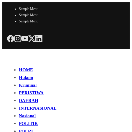
Sample Menu
Sample Menu
Sample Menu
HOME
Hukum
Kriminal
PERISTIWA
DAERAH
INTERNASIONAL
Nasional
POLITIK
POLRI