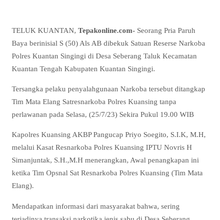
TELUK KUANTAN,
Tepakonline.com-
Seorang Pria Paruh
Baya berinisial S (50) Als AB dibekuk Satuan Reserse Narkoba
Polres Kuantan Singingi di Desa Seberang Taluk Kecamatan
Kuantan Tengah Kabupaten Kuantan Singingi.
Tersangka pelaku penyalahgunaan Narkoba tersebut ditangkap
Tim Mata Elang Satresnarkoba Polres Kuansing tanpa
perlawanan pada Selasa, (25/7/23) Sekira Pukul 19.00 WIB
Kapolres Kuansing AKBP Pangucap Priyo Soegito, S.I.K, M.H,
melalui Kasat Resnarkoba Polres Kuansing IPTU Novris H
Simanjuntak, S.H.,M.H menerangkan, Awal penangkapan ini
ketika Tim Opsnal Sat Resnarkoba Polres Kuansing (Tim Mata
Elang).
Mendapatkan informasi dari masyarakat bahwa, sering
terjadinya transaksi narkotika jenis sabu di Desa Seberang