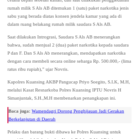
rumah milik S Als AB ditemukan 1 (satu) paket narkotika jenis
sabu yang berada diatas konsen jendela kamar yang ada di
dalam ruang belakang rumah milik saudara S Als AB.
Saat dilakukan Intrograsi, Saudara S Als AB menerangkan
bahwa, sudah menjual 2 (dua) paket narkotika kepada saudara
P dan F. Dan S Als Ab menerangkan, mendapatkan narkotika
dengan cara membeli secara online seharga Rp. 500.000,- (lima
ratus ribu rupiah),” ujar Novris.
Kapolres Kuansing AKBP Pangucap Priyo Soegito, S.I.K, M.H,
melalui Kasat Resnarkoba Polres Kuansing IPTU Novris H
Simanjuntak, S.H.,M.H membenarkan penangkapan ini.
Baca juga:
Wamendagri Dorong Penghijauan Jadi Gerakan
Berkelanjutan di Daerah
Pelaku dan barang bukti dibawa ke Polres Kuansing untuk