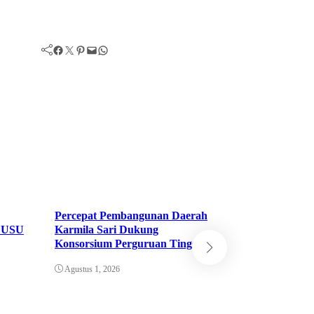
Facebook
Twitter
Pinterest
Mail
WhatsApp
Percepat Pembangunan Daerah
a USU
Karmila Sari Dukung
Perkemahan Cin
Konsorsium Perguruan Tinggi
Indonesia Dibuk
BPBD Rohil
Agustus 1, 2026
Juli 31, 2026