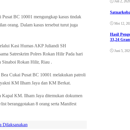
Juli 2, 202
Satnarkoba
i Pusat BC 10001 mengungkap kasus tindak
Mei 12, 20
n orang. Dalam kasus tersebut turut juga
Hasil Pen
33,24 Gra
lalui Kasi Humas AKP Juliandi SH
Juni 5, 20
rsama Satreskrim Polres Rokan Hilir Pada hari
 Sinaboi Rokan Hilir, Riau .
li Bea Cukai Pusat BC 10001 melakukan patroli
l yakni KM Ilham Jaya dan KM Berkat.
oda Kapal KM. Ilham Jaya ditemukan dokumen
list beranggotakan 8 orang serta Manifest
a Dilaksanakan