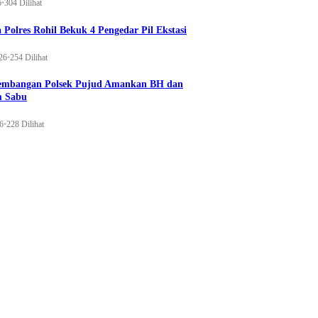
6
•
304 Dilihat
 Polres Rohil Bekuk 4 Pengedar Pil Ekstasi
26
•
254 Dilihat
gembangan Polsek Pujud Amankan BH dan
m Sabu
26
•
228 Dilihat