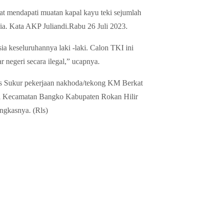
t mendapati muatan kapal kayu teki sejumlah
a. Kata AKP Juliandi.Rabu 26 Juli 2023.
ia keseluruhannya laki -laki. Calon TKI ini
 negeri secara ilegal,” ucapnya.
ias Sukur pekerjaan nakhoda/tekong KM Berkat
pi Kecamatan Bangko Kabupaten Rokan Hilir
ungkasnya. (Rls)