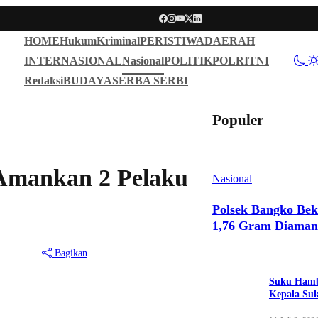
HOME
Hukum
Kriminal
PERISTIWA
DAERAH
INTERNASIONAL
Nasional
POLITIK
POLRI
TNI
Redaksi
BUDAYA
SERBA SERBI
Populer
 Amankan 2 Pelaku
Nasional
Polsek Bangko Bek
1,76 Gram Diama
Bagikan
Mei 18, 2026
•
703 Dilihat
Suku Hamb
Kepala Su