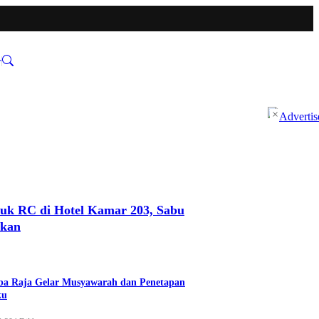
×
uk RC di Hotel Kamar 203, Sabu
nkan
a Raja Gelar Musyawarah dan Penetapan
ku