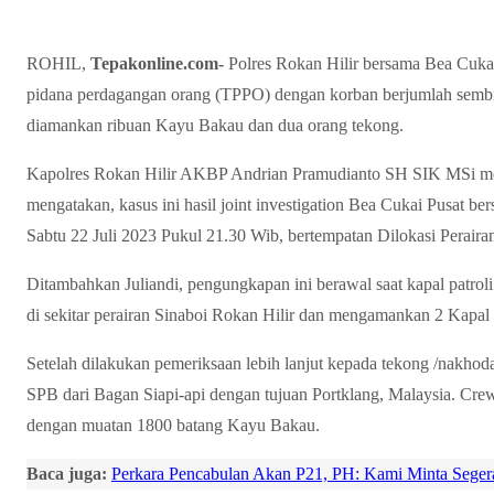
ROHIL,
Tepakonline.com-
Polres Rokan Hilir bersama Bea Cuka
pidana perdagangan orang (TPPO) dengan korban berjumlah sembila
diamankan ribuan Kayu Bakau dan dua orang tekong.
Kapolres Rokan Hilir AKBP Andrian Pramudianto SH SIK MSi me
mengatakan, kasus ini hasil joint investigation Bea Cukai Pusat be
Sabtu 22 Juli 2023 Pukul 21.30 Wib, bertempatan Dilokasi Perairan
Ditambahkan Juliandi, pengungkapan ini berawal saat kapal patro
di sekitar perairan Sinaboi Rokan Hilir dan mengamankan 2 Kapa
Setelah dilakukan pemeriksaan lebih lanjut kepada tekong /nakh
SPB dari Bagan Siapi-api dengan tujuan Portklang, Malaysia. Crew
dengan muatan 1800 batang Kayu Bakau.
Baca juga:
Perkara Pencabulan Akan P21, PH: Kami Minta Seger