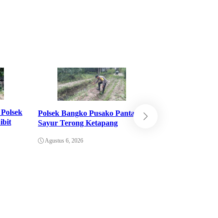
 Polsek
Polsek Bangko Pusako Pantau
Buka Ruang Inte
bit
Sayur Terong Ketapang
Polsek Bukit Kap
Subuh Keliling
Agustus 6, 2026
Agustus 5, 2026