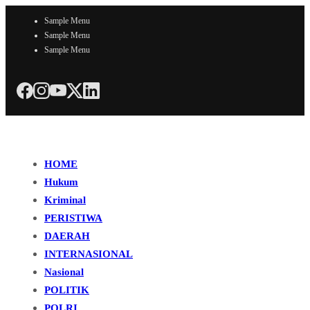
Sample Menu
Sample Menu
Sample Menu
HOME
Hukum
Kriminal
PERISTIWA
DAERAH
INTERNASIONAL
Nasional
POLITIK
POLRI