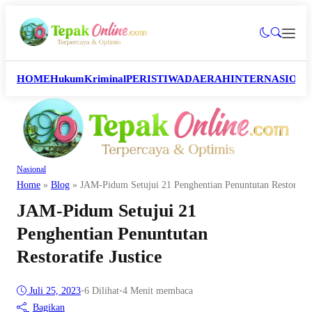
HOME
Hukum
Kriminal
PERISTIWA
DAERAH
INTERNASION
Nasional
Home
»
Blog
»
JAM-Pidum Setujui 21 Penghentian Penuntutan Restoratife
JAM-Pidum Setujui 21
Penghentian Penuntutan
Restoratife Justice
Juli 25, 2023
•
6
Dilihat
•
4 Menit membaca
Bagikan