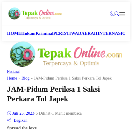
HOME
Hukum
Kriminal
PERISTIWA
DAERAH
INTERNASION
Nasional
Home
»
Blog
»
JAM-Pidum Periksa 1 Saksi Perkara Tol Japek
JAM-Pidum Periksa 1 Saksi
Perkara Tol Japek
Juli 25, 2023
•
6
Dilihat
•
1 Menit membaca
Bagikan
Spread the love