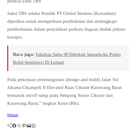
periksa yaitu TBS
Saksi TBS selaku Pemilik PT Global Struktur (Konsultan)
diperiksa untuk memperkuat pembuktian dan melengkapi
pemberkasan dalam penyidikan perkara dugaan tindak pidana
korupsi.
Baca juga:
Edarkan Sabu SP Dibekuk Satnarkoba Polres
Rohil Sembunyi Di Lemari
Pada pekerjaan pembangunan (design and build) Jalan Tol
Jakarta-Cikampek II Elevated Ruas Cikunir-Karawang Barat
termasuk on/off ramp pada Simpang Susun Cikunir dan
Karawang Barat,” ringkas Ketut (Rls).
Hukum
Facebook
Twitter
Pinterest
Mail
WhatsApp