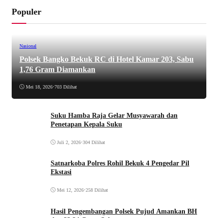
Populer
Nasional
Polsek Bangko Bekuk RC di Hotel Kamar 203, Sabu
1,76 Gram Diamankan
Mei 18, 2026
•
703 Dilihat
Suku Hamba Raja Gelar Musyawarah dan
Penetapan Kepala Suku
Juli 2, 2026
•
304 Dilihat
Satnarkoba Polres Rohil Bekuk 4 Pengedar Pil
Ekstasi
Mei 12, 2026
•
258 Dilihat
Hasil Pengembangan Polsek Pujud Amankan BH