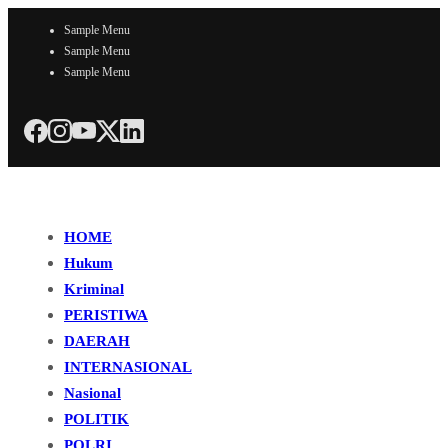
Sample Menu
Sample Menu
Sample Menu
HOME
Hukum
Kriminal
PERISTIWA
DAERAH
INTERNASIONAL
Nasional
POLITIK
POLRI