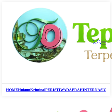
HOME
Hukum
Kriminal
PERISTIWA
DAERAH
INTERNASION