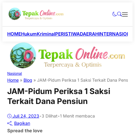
HOME
Hukum
Kriminal
PERISTIWA
DAERAH
INTERNASIONA
Nasional
Home
»
Blog
»
JAM-Pidum Periksa 1 Saksi Terkait Dana Pensiun
JAM-Pidum Periksa 1 Saksi
Terkait Dana Pensiun
Juli 24, 2023
•
3
Dilihat
•
1 Menit membaca
Bagikan
Spread the love