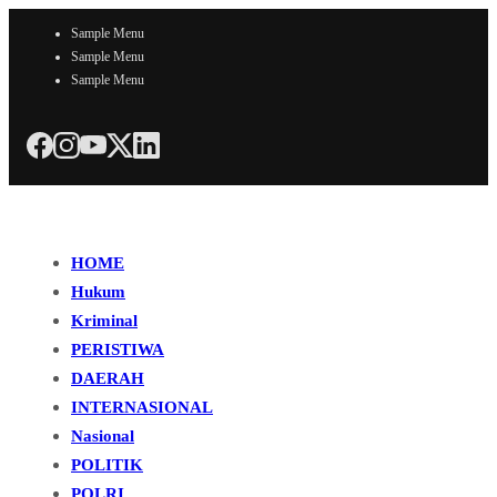
Sample Menu
Sample Menu
Sample Menu
HOME
Hukum
Kriminal
PERISTIWA
DAERAH
INTERNASIONAL
Nasional
POLITIK
POLRI