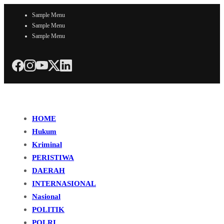
Sample Menu
Sample Menu
Sample Menu
HOME
Hukum
Kriminal
PERISTIWA
DAERAH
INTERNASIONAL
Nasional
POLITIK
POLRI