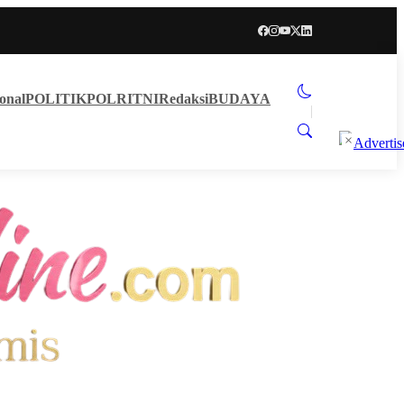
onal
POLITIK
POLRI
TNI
Redaksi
BUDAYA
×