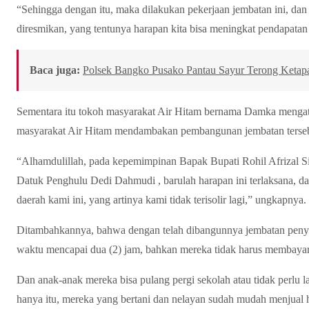
“Sehingga dengan itu, maka dilakukan pekerjaan jembatan ini, dan 
diresmikan, yang tentunya harapan kita bisa meningkat pendapatan
Baca juga:
Polsek Bangko Pusako Pantau Sayur Terong Ketap
Sementara itu tokoh masyarakat Air Hitam bernama Damka mengat
masyarakat Air Hitam mendambakan pembangunan jembatan terseb
“Alhamdulillah, pada kepemimpinan Bapak Bupati Rohil Afrizal Si
Datuk Penghulu Dedi Dahmudi , barulah harapan ini terlaksana, d
daerah kami ini, yang artinya kami tidak terisolir lagi,” ungkapnya.
Ditambahkannya, bahwa dengan telah dibangunnya jembatan penye
waktu mencapai dua (2) jam, bahkan mereka tidak harus membay
Dan anak-anak mereka bisa pulang pergi sekolah atau tidak perlu l
hanya itu, mereka yang bertani dan nelayan sudah mudah menjual h