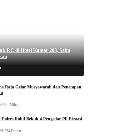
uk RC di Hotel Kamar 203, Sabu
kan
t
a Raja Gelar Musyawarah dan Penetapan
ku
6
•
304 Dilihat
 Polres Rohil Bekuk 4 Pengedar Pil Ekstasi
26
•
254 Dilihat