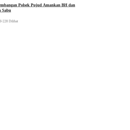
gembangan Polsek Pujud Amankan BH dan
m Sabu
26
•
228 Dilihat