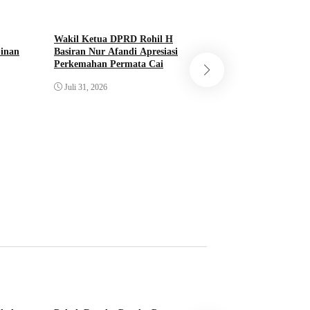
Wakil Ketua DPRD Rohil H
pinan
Basiran Nur Afandi Apresiasi
Perkemahan Permata Cai
Warga Sinaboi Min
Juli 31, 2026
Serius Tangani Mal
Berkelanjutan
Juli 31, 2026