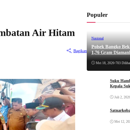
Populer
embatan Air Hitam
Nasional
Polsek Bangko Bek
Bagikan
1,76 Gram Diaman
Mei 18, 2026
•
703 Diliha
Suku Hamb
Kepala Su
Juli 2, 202
Satnarkoba
Mei 12, 20