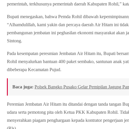
pemerintah, terkhusunya pemerintah daerah Kabupaten Rohil,” kata
Bupati menegaskan, bahwa Pemda Rohil dibawah kepemimpinannya
“Alhamdulillah, kami yakin dan percaya daerah Air Hitam ini tidak 
pembangunan jembatan ini peghasilan ekonomi masyarakat akan jauh
Sintong.
Pada kesempatan peresmian Jembatan Air Hitam itu, Bupati ber
Rohil menyalurkan bantuan 400 paket sembako, santunan anak yat
dibeberapa Kecamatan Pujud.
Baca juga:
Polsek Bangko Pusako Gelar Pemipilan Jagung Pan
Peremian Jembatan Air Hitam itu ditandai dengan tanda tangan Bup
udara serta pemotong pita oleh Ketua PKK Kabupaten Rohil. Tidak
menyerahkan piagam penghargaan kepada kontrator pengerjaan j
(Rls).