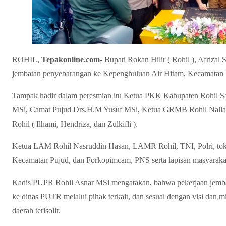
ROHIL,
Tepakonline.com-
Bupati Rokan Hilir ( Rohil ), Afriza
jembatan penyebarangan ke Kepenghuluan Air Hitam, Kecamatan Pu
Tampak hadir dalam peresmian itu Ketua PKK Kabupaten Rohil S
MSi, Camat Pujud Drs.H.M Yusuf MSi, Ketua GRMB Rohil Nalla
Rohil ( Ilhami, Hendriza, dan Zulkifli ).
Ketua LAM Rohil Nasruddin Hasan, LAMR Rohil, TNI, Polri, tok
Kecamatan Pujud, dan Forkopimcam, PNS serta lapisan masyaraka
Kadis PUPR Rohil Asnar MSi mengatakan, bahwa pekerjaan jembat
ke dinas PUTR melalui pihak terkait, dan sesuai dengan visi dan 
daerah terisolir.