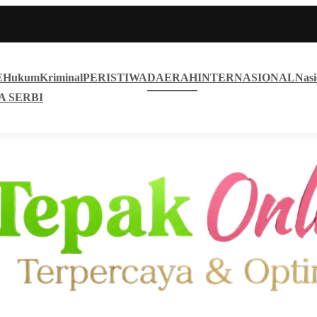
E
Hukum
Kriminal
PERISTIWA
DAERAH
INTERNASIONAL
Nasi
A SERBI