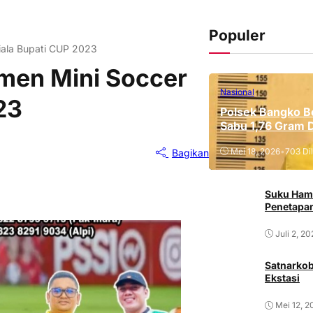
Populer
iala Bupati CUP 2023
men Mini Soccer
Nasional
23
Polsek Bangko B
Sabu 1,76 Gram 
Mei 18, 2026
•
703 Dil
Bagikan
Suku Ham
Penetapan
Juli 2, 2
Satnarkob
Ekstasi
Mei 12, 2