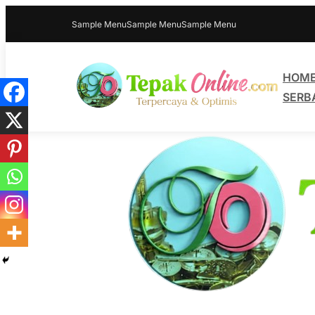
Sample Menu
Sample Menu
Sample Menu
HOM
SERB