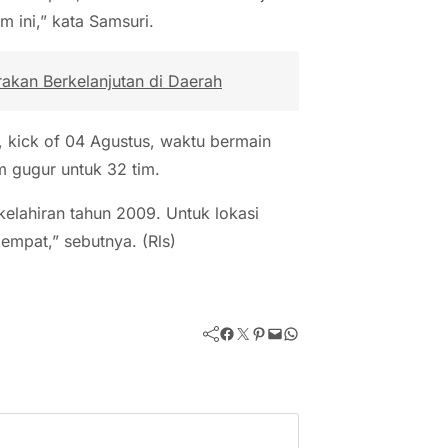
 ini,” kata Samsuri.
akan Berkelanjutan di Daerah
s, kick of 04 Agustus, waktu bermain
m gugur untuk 32 tim.
kelahiran tahun 2009. Untuk lokasi
mpat,” sebutnya. (Rls)
Facebook
Twitter
Pinterest
Mail
WhatsApp