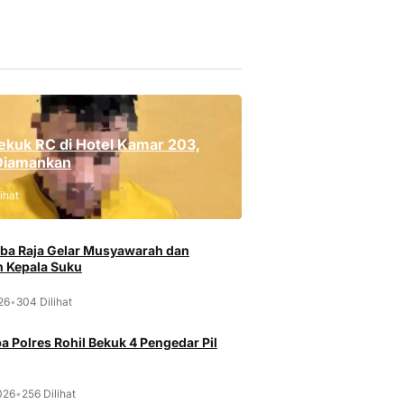
ekuk RC di Hotel Kamar 203,
Diamankan
ihat
ba Raja Gelar Musyawarah dan
 Kepala Suku
026
•
304 Dilihat
a Polres Rohil Bekuk 4 Pengedar Pil
026
•
256 Dilihat