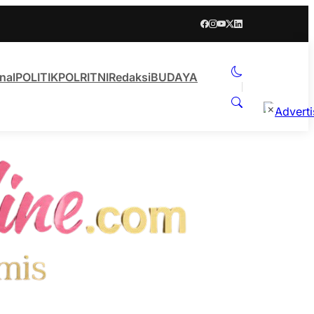
nal
POLITIK
POLRI
TNI
Redaksi
BUDAYA
×