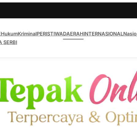
E
Hukum
Kriminal
PERISTIWA
DAERAH
INTERNASIONAL
Nasio
A SERBI