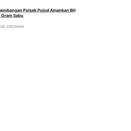
ngembangan Polsek Pujud Amankan BH
4 Gram Sabu
026
•
228 Dilihat