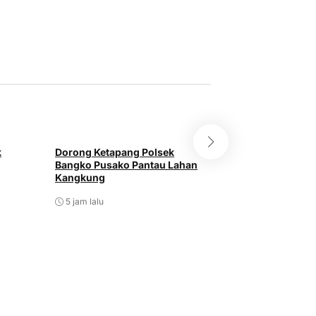
k
Dorong Ketapang Polsek
Polsek Bangko P
Bangko Pusako Pantau Lahan
Bibit Pohon Jeru
Kangkung
Mas Raya
5 jam lalu
5 jam lalu