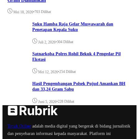
Gram Diamankan
•
703 Dilihat
Mei 18, 2026
Suku Hamba Raja Gelar Musyawarah dan
Penetapan Kepala Suku
•
304 Dilihat
Juli 2, 2026
Satnarkoba Polres Rohil Bekuk 4 Pengedar Pil
Ekstasi
•
254 Dilihat
Mei 12, 2026
Hasil Pengembangan Polsek Pujud Amankan BH
dan 33,24 Gram Sabu
•
228 Dilihat
Juni 5, 2026
Tepak Online
adalah media digital yang bergerak di bidang jurnalistik
dan penyebaran informasi kepada masyarakat. Platform ini