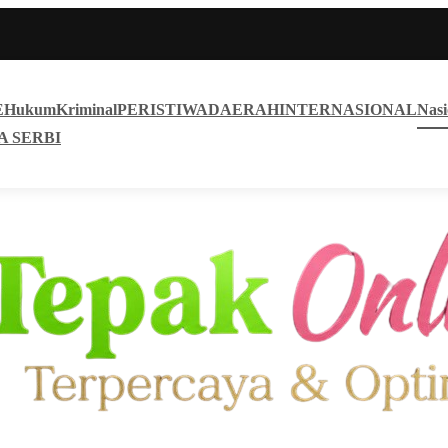
E
Hukum
Kriminal
PERISTIWA
DAERAH
INTERNASIONAL
Nasi
A SERBI