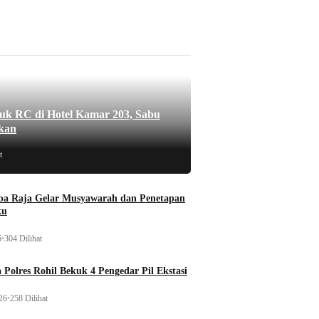
uk RC di Hotel Kamar 203, Sabu
kan
t
a Raja Gelar Musyawarah dan Penetapan
ku
6
•
304 Dilihat
 Polres Rohil Bekuk 4 Pengedar Pil Ekstasi
26
•
258 Dilihat