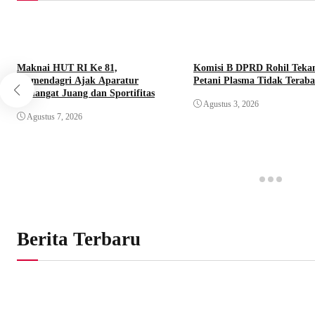
Maknai HUT RI Ke 81,
Komisi B DPRD Rohil Teka
Wamendagri Ajak Aparatur
Petani Plasma Tidak Terab
Semangat Juang dan Sportifitas
Agustus 3, 2026
Agustus 7, 2026
Berita Terbaru