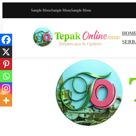
Sample Menu
Sample Menu
Sample Menu
HOM
SERB