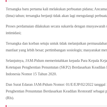
Tersangka baru pertama kali melakukan perbuatan pidana; Ancaman 
(lima) tahun; tersangka berjanji tidak akan lagi mengulangi perbua
Proses perdamaian dilakukan secara sukarela dengan musyawarah u
intimidasi;
Tersangka dan korban setuju untuk tidak melanjutkan permasalah
manfaat yang lebih besar; pertimbangan sosiologis; masyarakat mer
Selanjutnya, JAM-Pidum memerintahkan kepada Para Kepala Kejak
Ketetapan Penghentian Penuntutan (SKP2) Berdasarkan Keadilan Re
Indonesia Nomor 15 Tahun 2020.
Dan Surat Edaran JAM-Pidum Nomor: 01/E/EJP/02/2022 tanggal 1
Penghentian Penuntutan Berdasarkan Keadilan Restoratif sebagai 
(Rls).