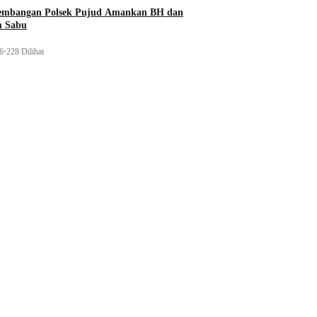
gembangan Polsek Pujud Amankan BH dan
m Sabu
26
•
228 Dilihat