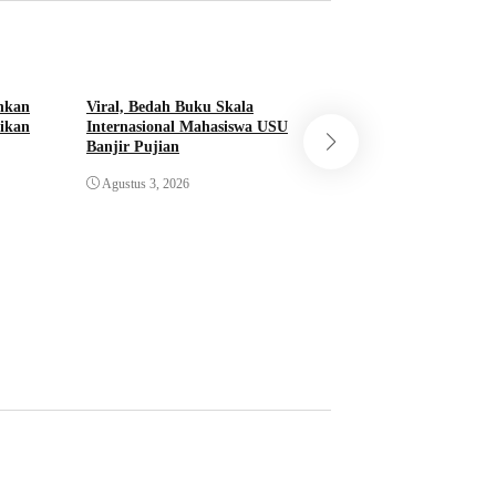
nkan
Viral, Bedah Buku Skala
aikan
Internasional Mahasiswa USU
Banjir Pujian
Percepat Pembang
Karmila Sari Duku
Agustus 3, 2026
Perguruan Tinggi
Agustus 1, 2026