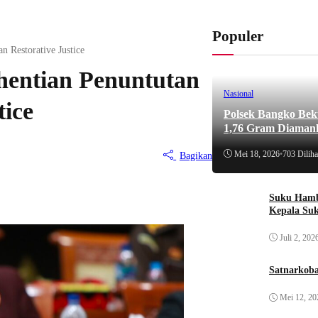
Populer
 Restorative Justice
hentian Penuntutan
Nasional
tice
Polsek Bangko Bek
1,76 Gram Diaman
Mei 18, 2026
•
703 Diliha
Bagikan
Suku Hamb
Kepala Su
Juli 2, 202
Satnarkoba
Mei 12, 20