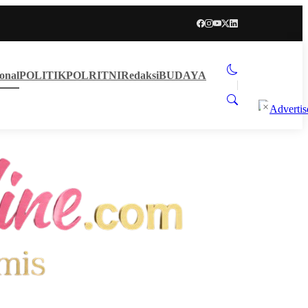
onal
POLITIK
POLRI
TNI
Redaksi
BUDAYA
×