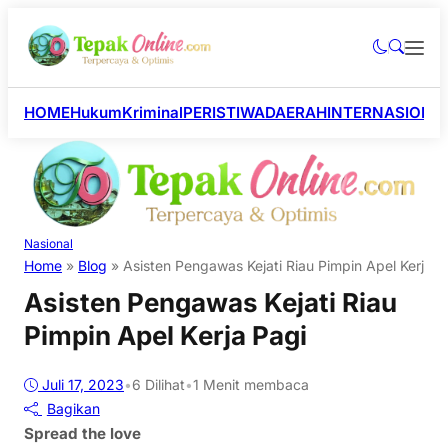
HOME
Hukum
Kriminal
PERISTIWA
DAERAH
INTERNASIONA
Nasional
Home
»
Blog
»
Asisten Pengawas Kejati Riau Pimpin Apel Kerja P
Asisten Pengawas Kejati Riau
Pimpin Apel Kerja Pagi
Juli 17, 2023
•
6
Dilihat
•
1 Menit membaca
Bagikan
Spread the love