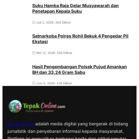
Suku Hamba Raja Gelar Musyawarah dan
Penetapan Kepala Suku
Juli 2, 2026
•
304 Dilihat
Satnarkoba Polres Rohil Bekuk 4 Pengedar Pil
Ekstasi
Mei 12, 2026
•
258 Dilihat
Hasil Pengembangan Polsek Pujud Amankan
BH dan 33,24 Gram Sabu
Juni 5, 2026
•
228 Dilihat
Tepak Online
adalah media digital yang bergerak di bidang
jurnalistik dan penyebaran informasi kepada masyarakat.
Platform ini menyajikan berbagai berita dan artikel seputar