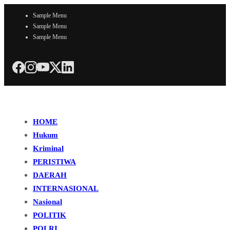
Sample Menu
Sample Menu
Sample Menu
HOME
Hukum
Kriminal
PERISTIWA
DAERAH
INTERNASIONAL
Nasional
POLITIK
POLRI