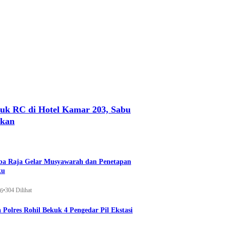
uk RC di Hotel Kamar 203, Sabu
nkan
a Raja Gelar Musyawarah dan Penetapan
ku
•
304 Dilihat
26
 Polres Rohil Bekuk 4 Pengedar Pil Ekstasi