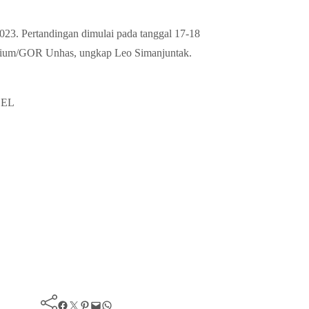
023. Pertandingan dimulai pada tanggal 17-18
torium/GOR Unhas, ungkap Leo Simanjuntak.
SEL
Facebook
Twitter
Pinterest
Mail
WhatsApp