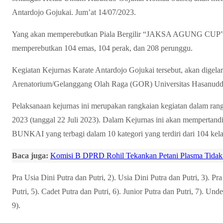
Antardojo Gojukai. Jum’at 14/07/2023.
Yang akan memperebutkan Piala Bergilir “JAKSA AGUNG CUP” ya
memperebutkan 104 emas, 104 perak, dan 208 perunggu.
Kegiatan Kejurnas Karate Antardojo Gojukai tersebut, akan digela
Arenatorium/Gelanggang Olah Raga (GOR) Universitas Hasanudd
Pelaksanaan kejurnas ini merupakan rangkaian kegiatan dalam ran
2023 (tanggal 22 Juli 2023). Dalam Kejurnas ini akan memper
BUNKAI yang terbagi dalam 10 kategori yang terdiri dari 104 kelas,
Baca juga:
Komisi B DPRD Rohil Tekankan Petani Plasma Tidak
Pra Usia Dini Putra dan Putri, 2). Usia Dini Putra dan Putri, 3). P
Putri, 5). Cadet Putra dan Putri, 6). Junior Putra dan Putri, 7). Unde
9).