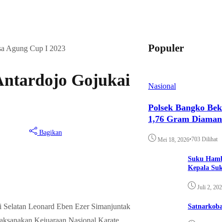
Populer
ksa Agung Cup I 2023
Antardojo Gojukai
Nasional
Polsek Bangko Bek
1,76 Gram Diama
Bagikan
•
703 Dilihat
Mei 18, 2026
Suku Hamb
Kepala Su
Juli 2, 20
 Selatan Leonard Eben Ezer Simanjuntak
Satnarkoba
aksanakan Kejuaraan Nasional Karate