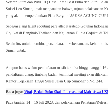
Veteran Putra dan Putri 10.) Best Of the Best Putra dan Putri, 
Sulsel Leo Simanjuntak mengatakan bahwa, tujuan pelaksanaan Ke
yang akan memperebutkan Piala Bergilir “JAKSA AGUNG CUP I
Sebagai ajang talent scouting para atlet Karatedo Gojukai Indones
Gojukai di Bangkok-Thailand dan Kejuaraan Dunia Gojukai di To
Selain itu, untuk membina persaudaraan, kebersamaan, keharmoni
Simanjuntak.
Adapun batas waktu pendaftaran masih terbuka hingga tanggal 16 J
pendaftaran ulang, timbang badan, technical meeting akan dilaksan
Kantor Kejaksaan Tinggi Sulsel Jalan Urip Sumoharjo No. 244.
Baca juga:
Viral, Bedah Buku Skala Internasional Mahasiswa USU
Pada tanggal 14 – 16 Juli 2023, dan pelaksanaan Penataran/Refres