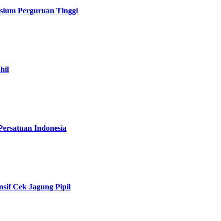
sium Perguruan Tinggi
hil
Persatuan Indonesia
if Cek Jagung Pipil