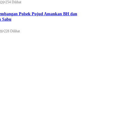
•
254 Dilihat
026
gembangan Polsek Pujud Amankan BH dan
m Sabu
•
228 Dilihat
26