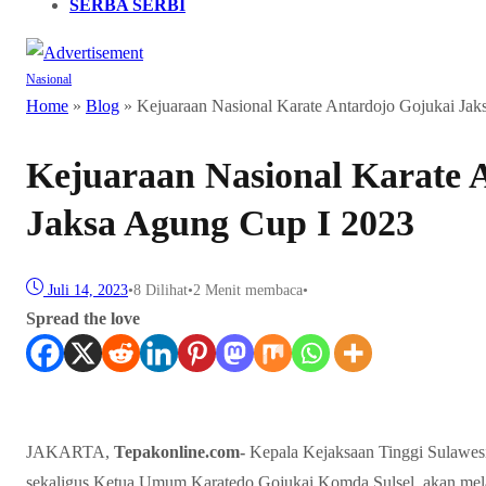
SERBA SERBI
Nasional
Home
»
Blog
»
Kejuaraan Nasional Karate Antardojo Gojukai Ja
Kejuaraan Nasional Karate 
Jaksa Agung Cup I 2023
Juli 14, 2023
•
8
Dilihat
•
2 Menit membaca
•
Spread the love
JAKARTA,
Tepakonline.com-
Kepala Kejaksaan Tinggi Sulawesi
sekaligus Ketua Umum Karatedo Gojukai Komda Sulsel, akan mel