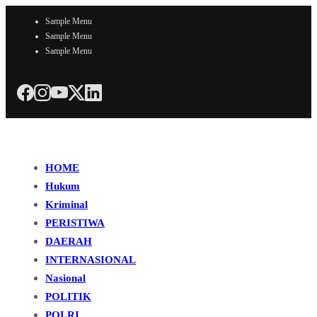
Sample Menu
Sample Menu
Sample Menu
HOME
Hukum
Kriminal
PERISTIWA
DAERAH
INTERNASIONAL
Nasional
POLITIK
POLRI