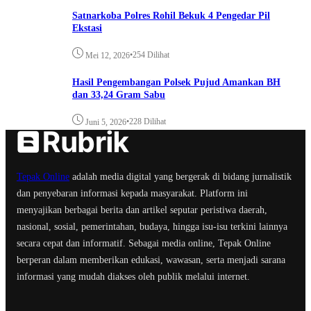
Satnarkoba Polres Rohil Bekuk 4 Pengedar Pil
Ekstasi
•
254 Dilihat
Mei 12, 2026
Hasil Pengembangan Polsek Pujud Amankan BH
dan 33,24 Gram Sabu
•
228 Dilihat
Juni 5, 2026
Tepak Online
adalah media digital yang bergerak di bidang jurnalistik
dan penyebaran informasi kepada masyarakat. Platform ini
menyajikan berbagai berita dan artikel seputar peristiwa daerah,
nasional, sosial, pemerintahan, budaya, hingga isu-isu terkini lainnya
secara cepat dan informatif. Sebagai media online, Tepak Online
berperan dalam memberikan edukasi, wawasan, serta menjadi sarana
informasi yang mudah diakses oleh publik melalui internet.