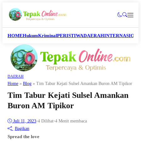
HOME
Hukum
Kriminal
PERISTIWA
DAERAH
INTERNASION
DAERAH
Home
»
Blog
»
Tim Tabur Kejati Sulsel Amankan Buron AM Tipikor
Tim Tabur Kejati Sulsel Amankan
Buron AM Tipikor
Juli 11, 2023
•
4
Dilihat
•
4 Menit membaca
Bagikan
Spread the love