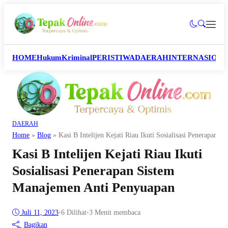
HOME
Hukum
Kriminal
PERISTIWA
DAERAH
INTERNASION
DAERAH
Home
»
Blog
»
Kasi B Intelijen Kejati Riau Ikuti Sosialisasi Penerapan
Kasi B Intelijen Kejati Riau Ikuti
Sosialisasi Penerapan Sistem
Manajemen Anti Penyuapan
Juli 11, 2023
•
6
Dilihat
•
3 Menit membaca
Bagikan