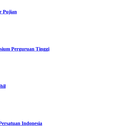
r Pujian
sium Perguruan Tinggi
hil
Persatuan Indonesia