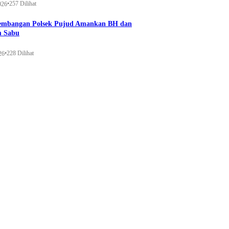
•
257 Dilihat
026
gembangan Polsek Pujud Amankan BH dan
m Sabu
•
228 Dilihat
26