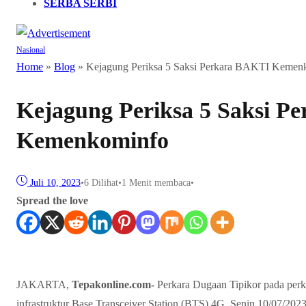
SERBA SERBI
Nasional
Home
»
Blog
»
Kejagung Periksa 5 Saksi Perkara BAKTI Kemen
Kejagung Periksa 5 Saksi P
Kemenkominfo
Juli 10, 2023
•
6
Dilihat
•
1 Menit membaca
•
Spread the love
JAKARTA,
Tepakonline.com-
Perkara Dugaan Tipikor pada perk
infrastruktur Base Transceiver Station (BTS) 4G. Senin 10/07/2023