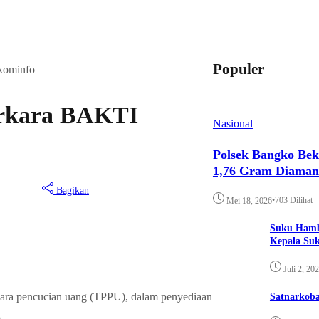
Populer
kominfo
erkara BAKTI
Nasional
Polsek Bangko Bek
1,76 Gram Diama
Bagikan
•
703 Dilihat
Mei 18, 2026
Suku Hamb
Kepala Su
Juli 2, 20
ara pencucian uang (TPPU), dalam penyediaan
Satnarkoba
.