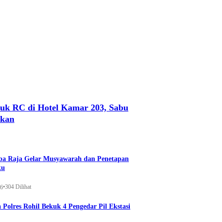
uk RC di Hotel Kamar 203, Sabu
nkan
a Raja Gelar Musyawarah dan Penetapan
ku
•
304 Dilihat
26
 Polres Rohil Bekuk 4 Pengedar Pil Ekstasi