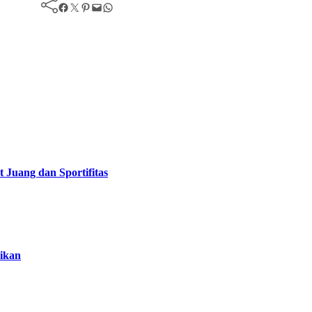
Facebook
Twitter
Pinterest
Mail
WhatsApp
Juang dan Sportifitas
ikan