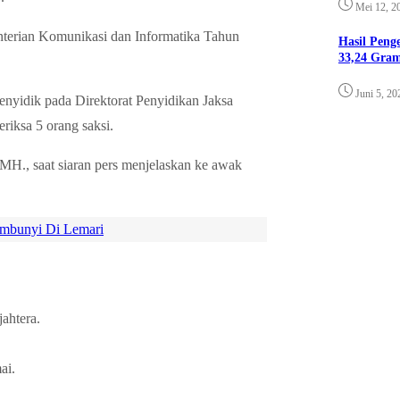
Mei 12, 2
nterian Komunikasi dan Informatika Tahun
Hasil Pen
33,24 Gra
Juni 5, 20
enyidik pada Direktorat Penyidikan Jaksa
ksa 5 orang saksi.
MH., saat siaran pers menjelaskan ke awak
embunyi Di Lemari
jahtera.
ai.