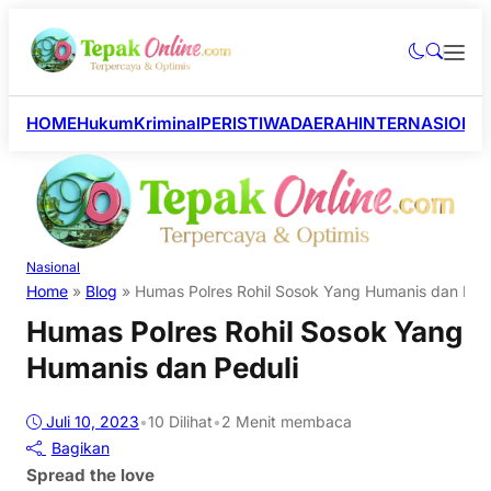
HOME
Hukum
Kriminal
PERISTIWA
DAERAH
INTERNASIONA
Nasional
Home
»
Blog
»
Humas Polres Rohil Sosok Yang Humanis dan Pedu
Humas Polres Rohil Sosok Yang
Humanis dan Peduli
Juli 10, 2023
•
10
Dilihat
•
2 Menit membaca
Bagikan
Spread the love