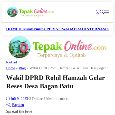
HOME
Hukum
Kriminal
PERISTIWA
DAERAH
INTERNASION
Nasional
Home
»
Blog
»
Wakil DPRD Rohil Hamzah Gelar Reses Desa Bagan Batu
Wakil DPRD Rohil Hamzah Gelar
Reses Desa Bagan Batu
Juli 9, 2023
•
3
Dilihat
•
2 Menit membaca
Bagikan
Spread the love