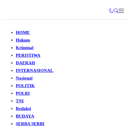
HOME
Hukum
Kriminal
PERISTIWA
DAERAH
INTERNASIONAL
Nasional
POLITIK
POLRI
TNI
Redaksi
BUDAYA
SERBA SERBI